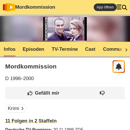
Mordkommission
App öffnen
Infos
Episoden
TV-Termine
Cast
Community
Mordkommission
D
1998–2000
Krimi
11
Folgen in
2
Staffeln
Deutsche TV-Premiere
20.11.1998
ZDF