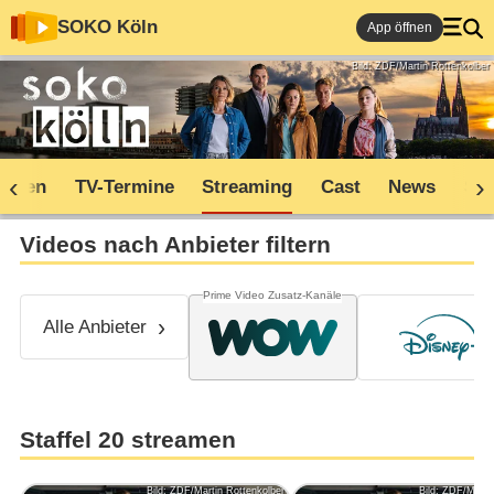
SOKO Köln
App öffnen
Bild: ZDF/Martin Rottenkolber
soden
TV-Termine
Streaming
Cast
News
Sh
Videos nach Anbieter filtern
Prime Video Zusatz-Kanäle
Alle Anbieter
Staffel 20 streamen
Bild: ZDF/Martin Rottenkolber
Bild: ZDF/Marti