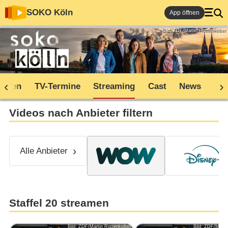
SOKO Köln
App öffnen
Bild: ZDF/Martin Rottenkolber
soden
TV-Termine
Streaming
Cast
News
Sh
Videos nach Anbieter filtern
Alle Anbieter
Staffel 20 streamen
Bild: ZDF/Martin Rottenkolber
Bild: ZDF/Marti