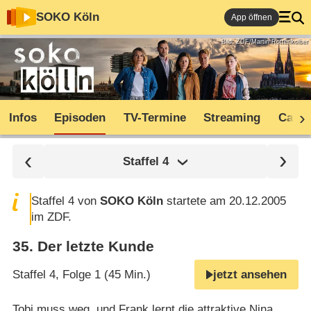
SOKO Köln
App öffnen
Bild: ZDF/Martin Rottenkolber
Infos
Episoden
TV-Termine
Streaming
Cast
Staffel
4
Staffel 4 von
SOKO Köln
startete am 20.12.2005
im ZDF.
35
.
Der letzte Kunde
Staffel 4, Folge 1 (45 Min.)
jetzt ansehen
Tobi muss weg, und Frank lernt die attraktive Nina