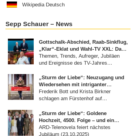
Wikipedia Deutsch
Sepp Schauer – News
Gottschalk-Abschied, Raab-Sinkflug,
„Klar“-Eklat und Wahl-TV XXL: Das
deutsche Fernsehjahr 2025 im
Themen, Trends, Aufreger, Jubiläen
Rückblick
und Ereignisse des TV-Jahres
(
27.12.2025
)
„Sturm der Liebe“: Neuzugang und
Wiedersehen mit intriganter
Antagonistin
Frederik Bott und Krista Birkner
schlagen am Fürstenhof auf
(
25.11.2025
)
„Sturm der Liebe“: Goldene
Hochzeit, 4500. Folge – und ein
Abschied nach 16 Jahren
ARD-Telenovela feiert nächstes
Jubiläum (
23.10.2025
)