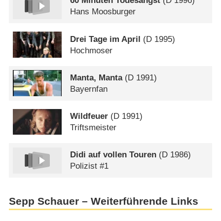
60 Minuten Todesangst
(
D
1996)
Hans Moosburger
Drei Tage im April
(
D
1995)
Hochmoser
Manta, Manta
(
D
1991)
Bayernfan
Wildfeuer
(
D
1991)
Triftsmeister
Didi auf vollen Touren
(
D
1986)
Polizist #1
Sepp Schauer – Weiterführende Links