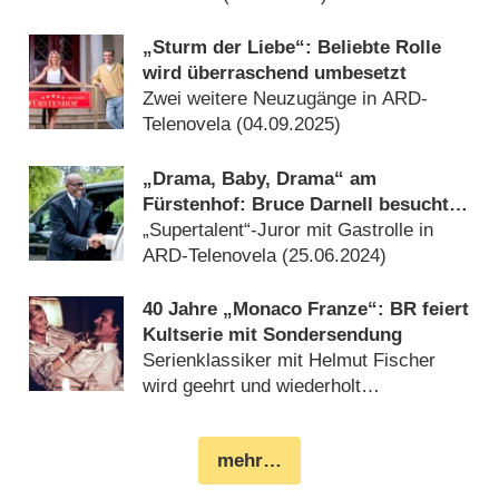
„Sturm der Liebe“: Beliebte Rolle
wird überraschend umbesetzt
Zwei weitere Neuzugänge in ARD-
Telenovela (
04.09.2025
)
„Drama, Baby, Drama“ am
Fürstenhof: Bruce Darnell besucht
„Sturm der Liebe“
„Supertalent“-Juror mit Gastrolle in
ARD-Telenovela (
25.06.2024
)
40 Jahre „Monaco Franze“: BR feiert
Kultserie mit Sondersendung
Serienklassiker mit Helmut Fischer
wird geehrt und wiederholt
(
23.06.2023
)
mehr…