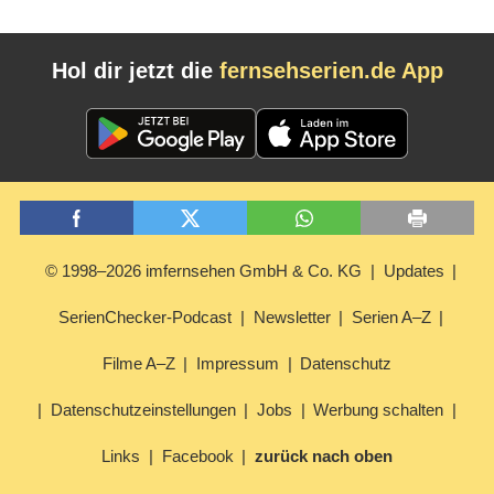
Hol dir jetzt die
fernsehserien.de App
© 1998–2026 imfernsehen GmbH & Co. KG
Updates
SerienChecker-Podcast
Newsletter
Serien A–Z
Filme A–Z
Impressum
Datenschutz
Datenschutzeinstellungen
Jobs
Werbung schalten
Links
Facebook
zurück nach oben