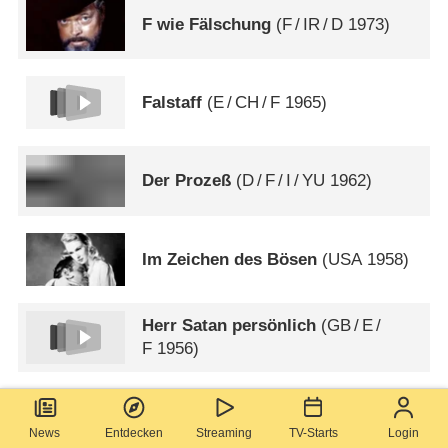
F wie Fälschung
(
F
/
IR
/
D
1973)
Falstaff
(
E
/
CH
/
F
1965)
Der Prozeß
(
D
/
F
/
I
/
YU
1962)
Im Zeichen des Bösen
(
USA
1958)
Herr Satan persönlich
(
GB
/
E
/
F
1956)
Mord ohne Mörder
(
GB
1955)
News
Entdecken
Streaming
TV-Starts
Login