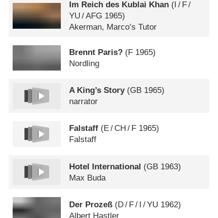
Im Reich des Kublai Khan
(
I
/
F
/
YU
/
AFG
1965)
Akerman, Marco’s Tutor
Brennt Paris?
(
F
1965)
Nordling
A King’s Story
(
GB
1965)
narrator
Falstaff
(
E
/
CH
/
F
1965)
Falstaff
Hotel International
(
GB
1963)
Max Buda
Der Prozeß
(
D
/
F
/
I
/
YU
1962)
Albert Hastler