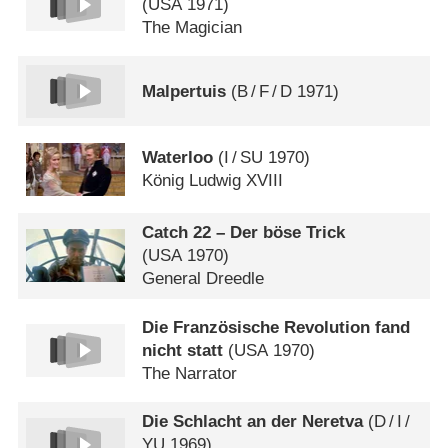
(
USA
1971)
The Magician
Malpertuis
(
B
/
F
/
D
1971)
Waterloo
(
I
/
SU
1970)
König Ludwig XVIII
Catch 22 – Der böse Trick
(
USA
1970)
General Dreedle
Die Französische Revolution fand
nicht statt
(
USA
1970)
The Narrator
Die Schlacht an der Neretva
(
D
/
I
/
YU
1969)