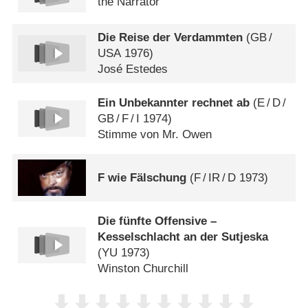
the Narrator
Die Reise der Verdammten
(
GB
/
USA
1976)
José Estedes
Ein Unbekannter rechnet ab
(
E
/
D
/
GB
/
F
/
I
1974)
Stimme von Mr. Owen
F wie Fälschung
(
F
/
IR
/
D
1973)
Die fünfte Offensive –
Kesselschlacht an der Sutjeska
(
YU
1973)
Winston Churchill