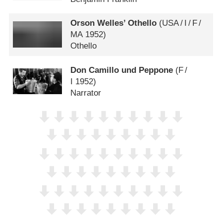
Orson Welles’ Othello
(
USA
/
I
/
F
/
MA
1952)
Othello
Don Camillo und Peppone
(
F
/
I
1952)
Narrator