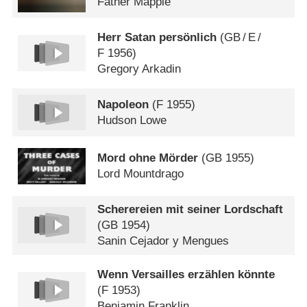
Father Mapple
Herr Satan persönlich
(
GB
/
E
/
F
1956)
Gregory Arkadin
Napoleon
(
F
1955)
Hudson Lowe
Mord ohne Mörder
(
GB
1955)
Lord Mountdrago
Scherereien mit seiner Lordschaft
(
GB
1954)
Sanin Cejador y Mengues
Wenn Versailles erzählen könnte
(
F
1953)
Benjamin Franklin