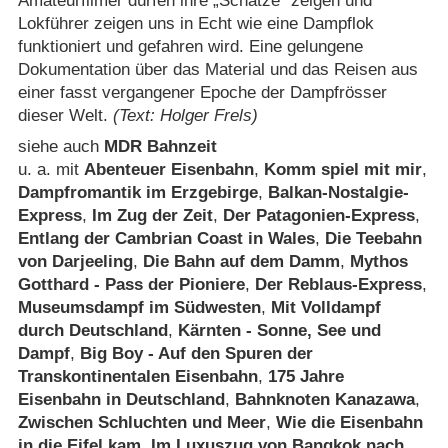
Amateurfilmer dürfen ihre „Schätze“ zeigen und
Lokführer zeigen uns in Echt wie eine Dampflok
funktioniert und gefahren wird. Eine gelungene
Dokumentation über das Material und das Reisen aus
einer fasst vergangener Epoche der Dampfrösser
dieser Welt.
(Text: Holger Frels)
siehe auch
MDR Bahnzeit
u. a. mit
Abenteuer Eisenbahn
,
Komm spiel mit mir
,
Dampfromantik im Erzgebirge
,
Balkan-Nostalgie-
Express
,
Im Zug der Zeit
,
Der Patagonien-Express
,
Entlang der Cambrian Coast in Wales
,
Die Teebahn
von Darjeeling
,
Die Bahn auf dem Damm
,
Mythos
Gotthard - Pass der Pioniere
,
Der Reblaus-Express
,
Museumsdampf im Südwesten
,
Mit Volldampf
durch Deutschland
,
Kärnten - Sonne, See und
Dampf
,
Big Boy - Auf den Spuren der
Transkontinentalen Eisenbahn
,
175 Jahre
Eisenbahn in Deutschland
,
Bahnknoten Kanazawa
,
Zwischen Schluchten und Meer
,
Wie die Eisenbahn
in die Eifel kam
,
Im Luxuszug von Bangkok nach