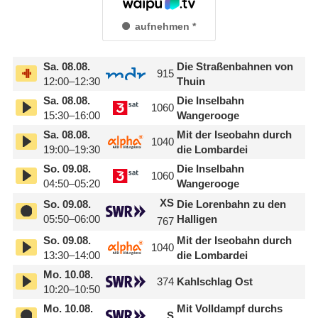
aufnehmen
Sa.
08.08.
Die Straßenbahnen von
915
12:00–12:30
Thuin
Sa.
08.08.
Die Inselbahn
1060
15:30–16:00
Wangerooge
Sa.
08.08.
Mit der Iseobahn durch
1040
19:00–19:30
die Lombardei
So.
09.08.
Die Inselbahn
1060
04:50–05:20
Wangerooge
XS
So.
09.08.
Die Lorenbahn zu den
05:50–06:00
Halligen
767
So.
09.08.
Mit der Iseobahn durch
1040
13:30–14:00
die Lombardei
Mo.
10.08.
374
Kahlschlag Ost
10:20–10:50
Mo.
10.08.
Mit Volldampf durchs
S