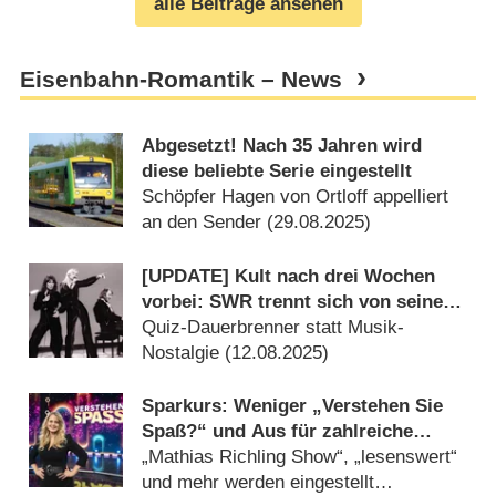
alle Beiträge ansehen
Eisenbahn-Romantik – News
Abgesetzt! Nach 35 Jahren wird
diese beliebte Serie eingestellt
Schöpfer Hagen von Ortloff appelliert
an den Sender (
29.08.2025
)
[UPDATE] Kult nach drei Wochen
vorbei: SWR trennt sich von seinen
Kulthits
Quiz-Dauerbrenner statt Musik-
Nostalgie (
12.08.2025
)
Sparkurs: Weniger „Verstehen Sie
Spaß?“ und Aus für zahlreiche
SWR-Formate
„Mathias Richling Show“, „lesenswert“
und mehr werden eingestellt