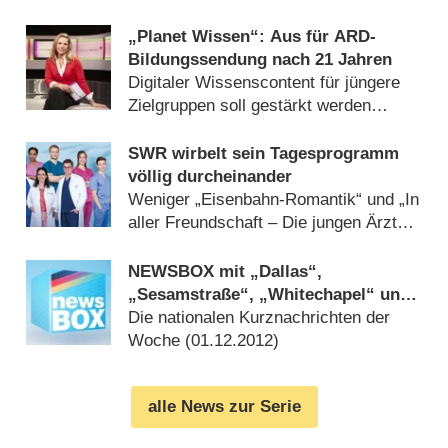
(
24.06.2024
)
„Planet Wissen“: Aus für ARD-
Bildungssendung nach 21 Jahren
Digitaler Wissenscontent für jüngere
Zielgruppen soll gestärkt werden
(
14.12.2023
)
SWR wirbelt sein Tagesprogramm
völlig durcheinander
Weniger „Eisenbahn-Romantik“ und „In
aller Freundschaft – Die jungen Ärzte“
(
26.08.2022
)
NEWSBOX mit „Dallas“,
„Sesamstraße“, „Whitechapel“ und
Co.
Die nationalen Kurznachrichten der
Woche (
01.12.2012
)
alle News zur Serie