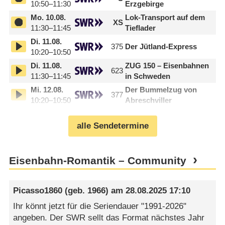
10:50–11:30
Erzgebirge
Mo.
10.08.
Lok-Transport auf dem
XS
11:30–11:45
Tieflader
Di.
11.08.
375
Der Jütland-Express
10:20–10:50
Di.
11.08.
ZUG 150 – Eisenbahnen
623
11:30–11:45
in Schweden
Mi.
12.08.
Der Bummelzug von
377
10:20–10:50
Abreschviller
alle Sendetermine
Eisenbahn-Romantik – Community
Picasso1860
(geb. 1966) am
28.08.2025 17:10
Ihr könnt jetzt für die Seriendauer "1991-2026"
angeben. Der SWR sellt das Format nächstes Jahr