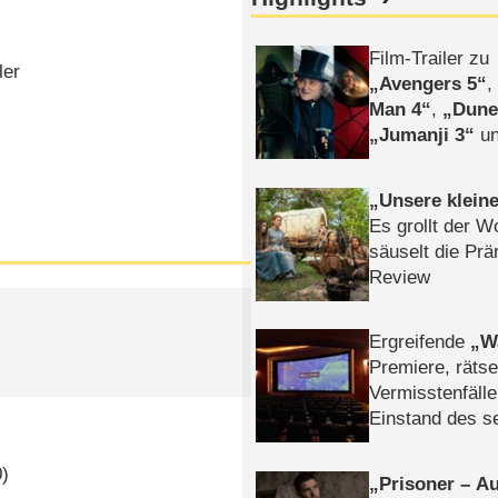
Film-Trailer zu
ler
Avengers 5
Man 4
,
Dune
Jumanji 3
un
Horror
Clayfa
Unsere klein
Es grollt der W
säuselt die Prä
Review
Ergreifende
W
Premiere, rätse
Vermisstenfälle
Einstand des 
Tatort: Münc
Duos
0)
Prisoner – Au