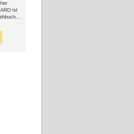
cher
n ARD ist
rehbuch
iew