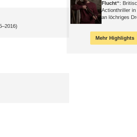
Flucht
: Britis
Actionthriller i
an löchriges D
gekettet – Rev
15–2016)
Mehr Highlights