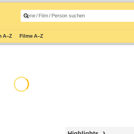
n A–Z
Filme A–Z
Highlights