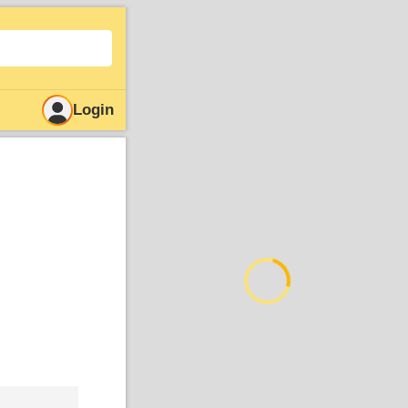
Login