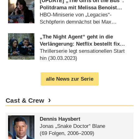
[UPDATE] „The Girls on the Bus“:
Politdrama mit Melissa Benoist
(„Supergirl“) präsentiert Trailer
HBO-Miniserie von „Legacies“-
Schöpferin demnächst bei Max
(
21.02.2024
)
„The Night Agent“ geht in die
Verlängerung: Netflix bestellt fix
eine zweite Staffel
Thrillerserie legt sensationellen Start
hin (
30.03.2023
)
alle News zur Serie
Cast & Crew
Dennis Haysbert
Jonas „Snake Doctor“ Blane
(69 Folgen, 2006⁠–⁠2009)