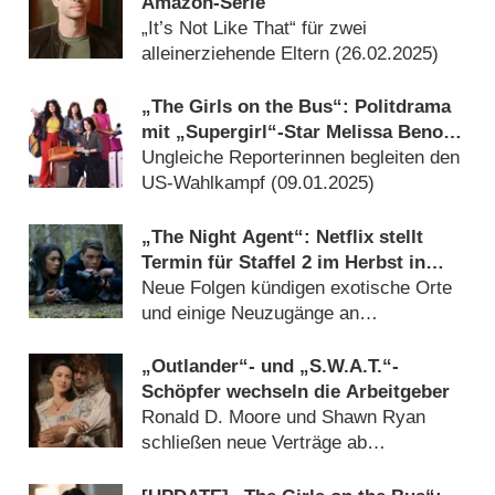
Amazon-Serie
„It’s Not Like That“ für zwei
alleinerziehende Eltern (
26.02.2025
)
„The Girls on the Bus“: Politdrama
mit „Supergirl“-Star Melissa Benoist
kommt nach Deutschland
Ungleiche Reporterinnen begleiten den
US-Wahlkampf (
09.01.2025
)
„The Night Agent“: Netflix stellt
Termin für Staffel 2 im Herbst in
Aussicht
Neue Folgen kündigen exotische Orte
und einige Neuzugänge an
(
30.06.2024
)
„Outlander“- und „S.W.A.T.“-
Schöpfer wechseln die Arbeitgeber
Ronald D. Moore und Shawn Ryan
schließen neue Verträge ab
(
18.06.2024
)