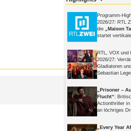
Programm-High
2026/​27: RTL Z
die
Maison T
startet vertika
– Tag & Nacht
RTL, VOX und
2026/​27: Verrät
Gladiatoren un
Sebastian Lege
Prisoner – Au
Flucht
: Britis
Actionthriller i
an löchriges D
gekettet – Rev
Every Year Af