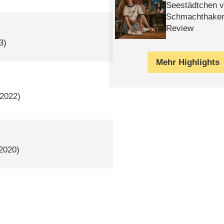
Seestädtchen v
Schmachthake
Review
3)
Mehr Highlights
–2022)
 2020)