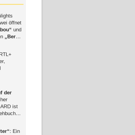
lights
wei öffnet
abou
und
len
Berlin
-Ableger
 RTL+
er,
d
f der
cher
n ARD ist
rehbuch
iew
ter
: Ein