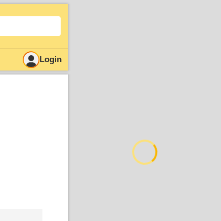
Login