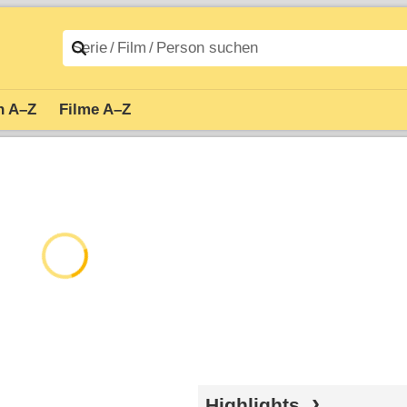
n A–Z
Filme A–Z
Highlights