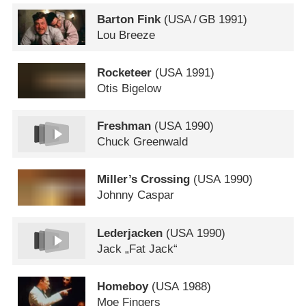
Barton Fink
(
USA
/
GB
1991)
Lou Breeze
Rocketeer
(
USA
1991)
Otis Bigelow
Freshman
(
USA
1990)
Chuck Greenwald
Miller’s Crossing
(
USA
1990)
Johnny Caspar
Lederjacken
(
USA
1990)
Jack „Fat Jack“
Homeboy
(
USA
1988)
Moe Fingers