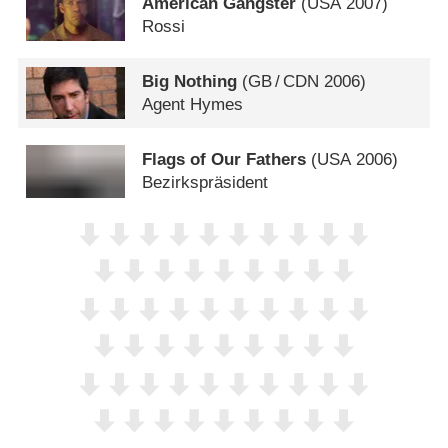
American Gangster
(
USA
2007)
Rossi
Big Nothing
(
GB
/
CDN
2006)
Agent Hymes
Flags of Our Fathers
(
USA
2006)
Bezirkspräsident