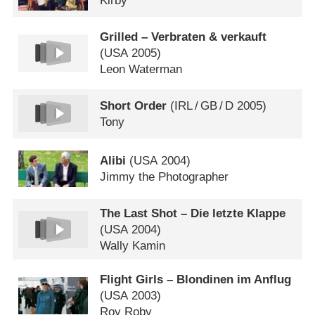
Kirby
Grilled – Verbraten & verkauft
(
USA
2005)
Leon Waterman
Short Order
(
IRL
/
GB
/
D
2005)
Tony
Alibi
(
USA
2004)
Jimmy the Photographer
The Last Shot – Die letzte Klappe
(
USA
2004)
Wally Kamin
Flight Girls – Blondinen im Anflug
(
USA
2003)
Roy Roby