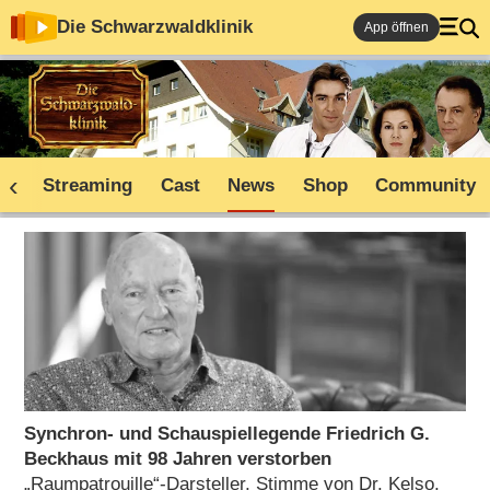
Die Schwarzwaldklinik
App öffnen
ne
Streaming
Cast
News
Shop
Community
Synchron- und Schauspiellegende Friedrich G.
Beckhaus mit 98 Jahren verstorben
„Raumpatrouille“-Darsteller, Stimme von Dr. Kelso,