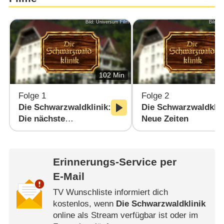
Bild: Universum Film
Bild: 
102 Min
Folge 1
Folge 2
Die Schwarzwaldklinik:
Die Schwarzwaldklin
Die nächste
Neue Zeiten
Generation
Erinnerungs-Service per
E-Mail
TV Wunschliste informiert dich
kostenlos, wenn
Die Schwarzwaldklinik
online als Stream verfügbar ist oder im