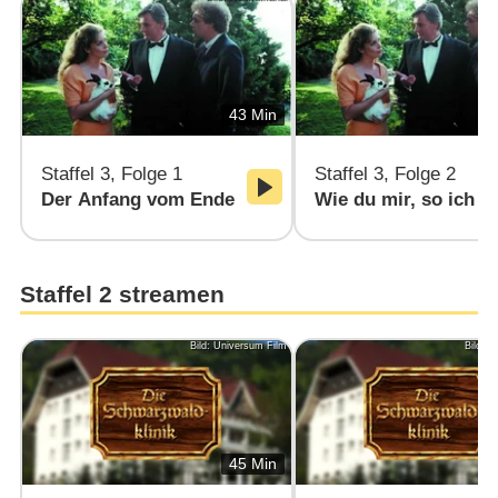
43 Min
Staffel 3, Folge 1
Staffel 3, Folge 2
Der Anfang vom Ende
Wie du mir, so ich di
Staffel 2 streamen
Bild: Universum Film
Bild: 
45 Min