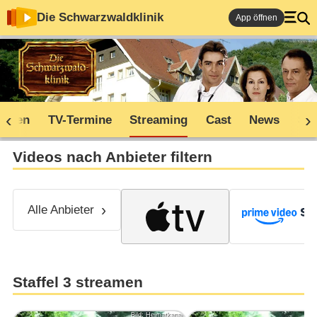
Die Schwarzwaldklinik
App öffnen
soden
TV-Termine
Streaming
Cast
News
Sh
Videos nach Anbieter filtern
Alle Anbieter
Staffel 3 streamen
Bild: Heimatkanal
Bil