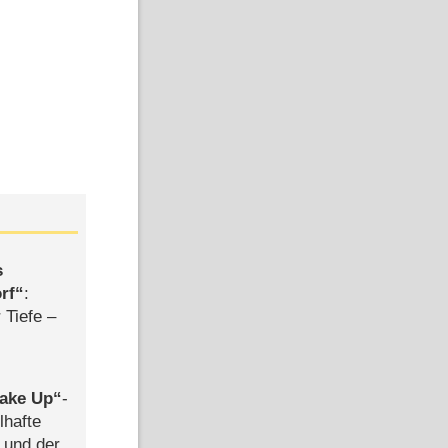
s
rf
:
 Tiefe –
ake Up
-
lhafte
 und der