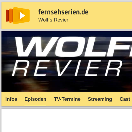
Wolffs Revier
News
Entdecken
Streaming
TV-Starts
Serie
Infos
Episoden
TV-Termine
Streaming
Cast