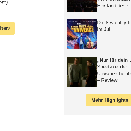
ere)
Einstand des 
Tatort: Münc
Duos
Die 8 wichtigst
iter
im Juli
Nur für dein
Spektakel der
Unwahrscheinli
– Review
Mehr Highlights