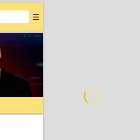
Login