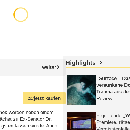
Highlights
Surface – Da
versunkene Do
Trauma aus der
jetzt kaufen
Review
omek werden neben einem
Ergreifende
W
ächst zu Ex-Senator Dr.
Premiere, rätse
ugs entlassen wurde. Auch
Vermisstenfälle