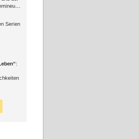
semineuen
hen
-
en Serien
 Leben
:
chkeiten