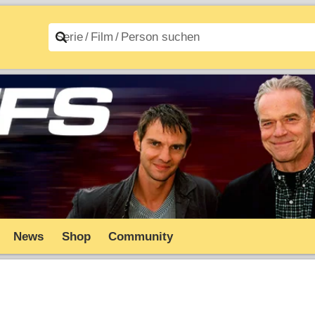
n A–Z
Filme A–Z
News
Shop
Community