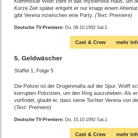
Kommissar Wolff zieht in das mysteriöse Haus, um dor
Kurze Zeit später entgeht er nur knapp einem Attentat
gibt Verena inzwischen eine Party.
(Text: Premiere)
Deutsche TV-Premiere
Do. 08.10.1992
Sat.1
Cast & Crew
mehr Inf
5
.
Geldwäscher
Staffel 1, Folge 5
Die Polizei ist der Drogenmafia auf der Spur. Wolff sch
korrupten Polizisten, um den Ring auszuheben. Als 
vorfindet, glaubt er, dass seine Tochter Verena von d
(Text: Premiere)
Deutsche TV-Premiere
Do. 15.10.1992
Sat.1
Cast & Crew
mehr Inf