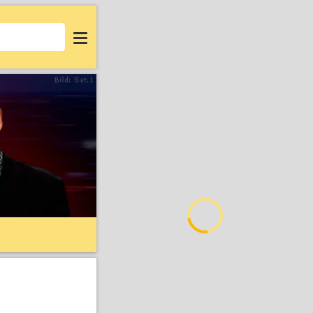
Login