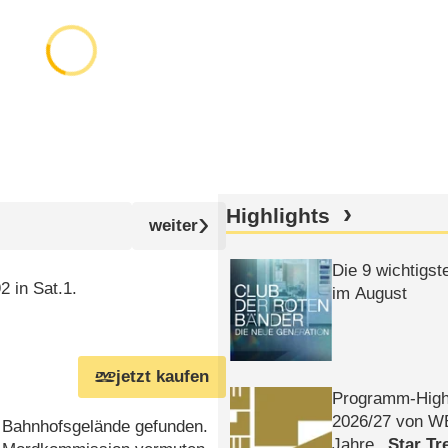
Highlights
Die 9 wichtigst
2 in Sat.1.
im August
jetzt kaufen
Programm-High
2026/​27 von W
n Bahnhofsgelände gefunden.
Jahre
Star Tr