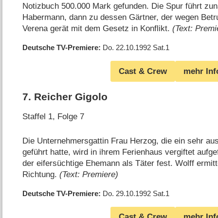
Notizbuch 500.000 Mark gefunden. Die Spur führt zun
Habermann, dann zu dessen Gärtner, der wegen Betr
Verena gerät mit dem Gesetz in Konflikt.
(Text: Premi
Deutsche TV-Premiere
Do. 22.10.1992
Sat.1
Cast & Crew
mehr Inf
7
.
Reicher Gigolo
Staffel 1, Folge 7
Die Unternehmersgattin Frau Herzog, die ein sehr a
geführt hatte, wird in ihrem Ferienhaus vergiftet aufg
der eifersüchtige Ehemann als Täter fest. Wolff ermitt
Richtung.
(Text: Premiere)
Deutsche TV-Premiere
Do. 29.10.1992
Sat.1
Cast & Crew
mehr Inf