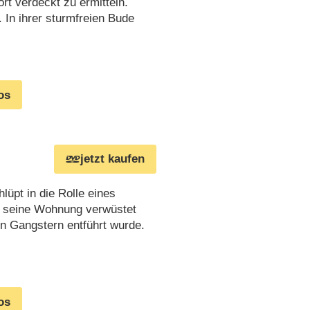
t verdeckt zu ermitteln.
. In ihrer sturmfreien Bude
os
jetzt kaufen
lüpt in die Rolle eines
er seine Wohnung verwüstet
en Gangstern entführt wurde.
os