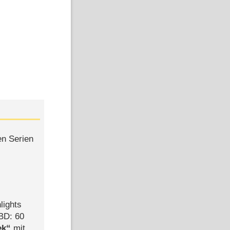
en Serien
lights
BD: 60
ek
mit