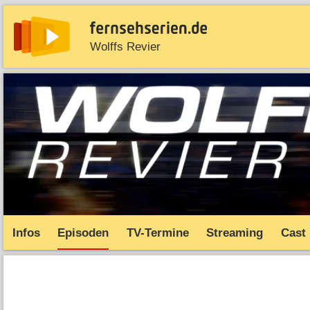
Wolffs Revier
News
Entdecken
Streaming
TV-Starts
Serie
Infos
Episoden
TV-Termine
Streaming
Cast