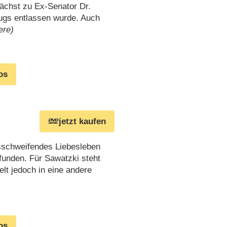
ächst zu Ex-Senator Dr.
ugs entlassen wurde. Auch
ere)
os
jetzt kaufen
usschweifendes Liebesleben
efunden. Für Sawatzki steht
elt jedoch in eine andere
os