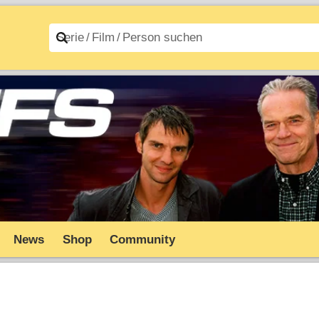
n A–Z
Filme A–Z
News
Shop
Community