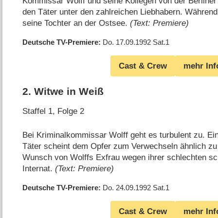
Kommissar Wolff und seine Kollegen von der Berlin
den Täter unter den zahlreichen Liebhabern. Während 
seine Tochter an der Ostsee.
(Text: Premiere)
Deutsche TV-Premiere
Do. 17.09.1992
Sat.1
Cast & Crew
mehr Inf
2
.
Witwe in Weiß
Staffel 1, Folge 2
Bei Kriminalkommissar Wolff geht es turbulent zu. E
Täter scheint dem Opfer zum Verwechseln ähnlich zu 
Wunsch von Wolffs Exfrau wegen ihrer schlechten sch
Internat.
(Text: Premiere)
Deutsche TV-Premiere
Do. 24.09.1992
Sat.1
Cast & Crew
mehr Inf