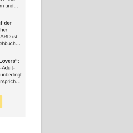
mm und
der
f der
cher
n ARD ist
rehbuch
iew
Lovers
:
-Adult-
t unbedingt
rspricht –