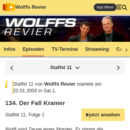
Wolffs Revier
App öffnen
Infos
Episoden
TV-Termine
Streaming
Cast
Staffel
11
Staffel 11 von
Wolffs Revier
startete am
22.01.2003 in Sat.1.
134
.
Der Fall Kramer
Staffel 11, Folge 1
jetzt ansehen
Wolff wird Zeuge eines Mordes. Er nimmt die