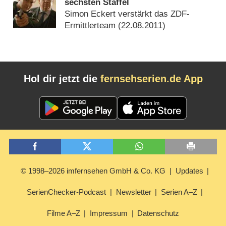
sechsten Staffel
Simon Eckert verstärkt das ZDF-
Ermittlerteam (
22.08.2011
)
Hol dir jetzt die
fernsehserien.de App
© 1998–2026 imfernsehen GmbH & Co. KG
Updates
SerienChecker-Podcast
Newsletter
Serien A–Z
Filme A–Z
Impressum
Datenschutz