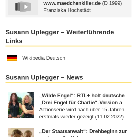
www.maedchenkiller.de
(
D
1999)
Franziska Hochstädt
Susann Uplegger – Weiterführende
Links
Wikipedia Deutsch
Susann Uplegger – News
„Wilde Engel“: RTL+ holt deutsche
„Drei Engel für Charlie“-Version aus
dem Archiv
Actionserie wird nach über 15 Jahren
erstmals wieder gezeigt (
11.02.2022
)
„Der Staatsanwalt“: Drehbeginn zur