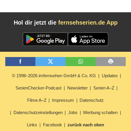
Hol dir jetzt die
fernsehserien.de App
© 1998–2026 imfernsehen GmbH & Co. KG
Updates
SerienChecker-Podcast
Newsletter
Serien A–Z
Filme A–Z
Impressum
Datenschutz
Datenschutzeinstellungen
Jobs
Werbung schalten
Links
Facebook
zurück nach oben