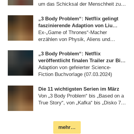
um das Schicksal der Menschheit zu
lenken (
21.05.2024
)
„3 Body Problem“: Netflix gelingt
faszinierende Adaption von Liu
Cixins SF-Bestseller – Review
Ex-„Game of Thrones“-Macher
erzählen von Physik, Aliens und
virtuellen Welten (
20.03.2024
)
„3 Body Problem“: Netflix
veröffentlicht finalen Trailer zur Big-
Budget-Produktion der „Game of
Adaption von gefeierter Science-
Thrones“-Macher
Fiction Buchvorlage (
07.03.2024
)
Die 11 wichtigsten Serien im März
Von „3 Body Problem“ bis „Based on a
True Story“, von „Kafka“ bis „Disko 76“
(
01.03.2024
)
mehr…