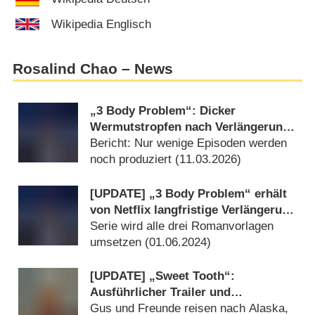
Wikipedia Englisch
Rosalind Chao – News
„3 Body Problem“: Dicker
Wermutstropfen nach Verlängerung
der Netflix-Ausnahmeserie?
Bericht: Nur wenige Episoden werden
noch produziert (
11.03.2026
)
[UPDATE] „3 Body Problem“ erhält
von Netflix langfristige Verlängerung
„bis zum epischen Ende“
Serie wird alle drei Romanvorlagen
umsetzen (
01.06.2024
)
[UPDATE] „Sweet Tooth“:
Ausführlicher Trailer und
Starttermin zum Serienfinale
Gus und Freunde reisen nach Alaska,