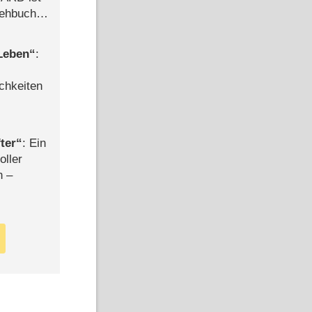
rehbuch
iew
 Leben
:
chkeiten
ter
: Ein
oller
n –