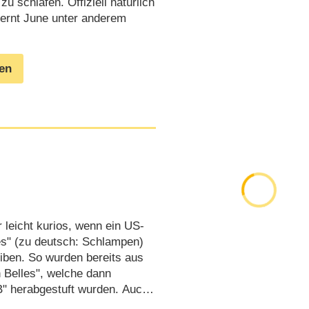
u schlafen. Offiziell natürlich
 lernt June unter anderem
gen
 leicht kurios, wenn ein US-
s" (zu deutsch: Schlampen)
eiben. So wurden bereits aus
 Belles", welche dann
B" herabgestuft wurden. Auch
eine Buchstaben-Amputation im