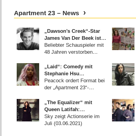
Apartment 23 – News
„Dawson’s Creek“-Star
James Van Der Beek ist
tot
Beliebter Schauspieler mit
48 Jahren verstorben
(
12.02.2026
)
„Laid“: Comedy mit
Stephanie Hsu
(„Everything Everywhere
Peacock ordert Format bei
All at Once“) bestellt
der „Apartment 23“-
Macherin (
15.01.2024
)
„The Equalizer“ mit
Queen Latifah:
Deutschlandpremiere
Sky zeigt Actionserie im
angekündigt
Juli (
03.06.2021
)