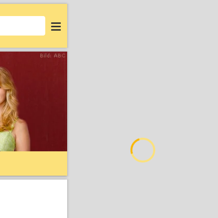
Login