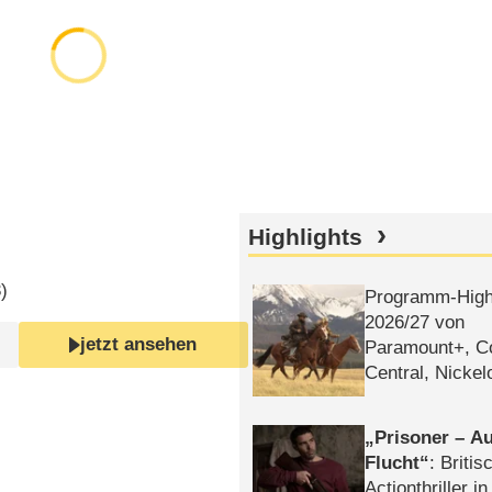
Highlights
3
)
Programm-High
2026/​27 von
jetzt ansehen
Paramount+, 
Central, Nicke
WELT
Prisoner – Au
Flucht
: Britis
Actionthriller i