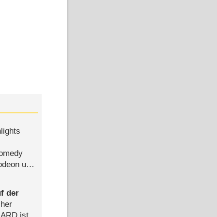
lights
Comedy
lodeon und
f der
cher
n ARD ist