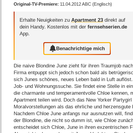
Original-TV-Premiere
11.04.2012
ABC
(Englisch)
Erhalte Neuigkeiten zu
Apartment 23
direkt auf
dein Handy.
Kostenlos mit der
fernsehserien.de
App.
Benachrichtige mich
Die naive Blondine June zieht für ihren Traumjob nac
Firma entpuppt sich jedoch schon bald als betrügeris
sich Junes schönes, neues Leben bald in Luft auflöst. 
Job- und Wohnungssuche. Sie findet eine Stelle in ein
die charmante und temperamentvolle Chloe kennen, mit
Apartment teilen wird. Doch das New Yorker Partygir
Moralvorstellungen als das ehrliche und herzensgute
Nachdem Chloe June anfangs nur ausnutzen will, finde
der Blondine, die nicht so dumm ist, wie Chloe zunäc
entscheidet sich Chloe, June in ihren exzentrischen 