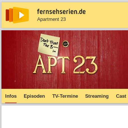
Apartment 23
News
Entdecken
Streaming
TV-Starts
Serie
Infos
Episoden
TV-Termine
Streaming
Cast