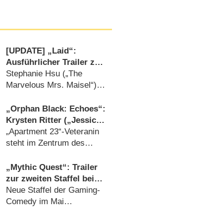
[UPDATE] „Laid“:
Ausführlicher Trailer zur
neuen US-Comedy um
Stephanie Hsu („The
tödliche Liebschaften
Marvelous Mrs. Maisel“)
sucht als Singlefrau
frühere Liebhaber auf, um
„Orphan Black: Echoes“:
deren Leben zu retten
Krysten Ritter („Jessica
(
22.11.2024
)
Jones“) spielt die
„Apartment 23“-Veteranin
Hauptrolle
steht im Zentrum des
neuen Spin-Offs
(
29.07.2022
)
„Mythic Quest“: Trailer
zur zweiten Staffel bei
Apple TV+
Neue Staffel der Gaming-
Comedy im Mai
(
13.04.2021
)