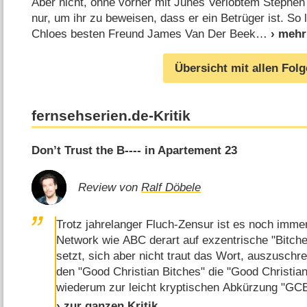
Aber nicht, ohne vorher mit Junes Verlobtem Stephen z
nur, um ihr zu beweisen, dass er ein Betrüger ist. So
Chloes besten Freund James Van Der Beek
Übersicht mit allen Fol
fernsehserien.de-Kritik
Don’t Trust the B---- in Apartement 23
Review von
Ralf Döbele
Trotz jahrelanger Fluch-Zensur ist es noch immer
Network wie ABC derart auf exzentrische "Bitche
setzt, sich aber nicht traut das Wort, auszuschr
den "Good Christian Bitches" die "Good Christian
wiederum zur leicht kryptischen Abkürzung "GC
"Don't Trust the Bitch in Apartment 23" musste 
› zur ganzen Kritik