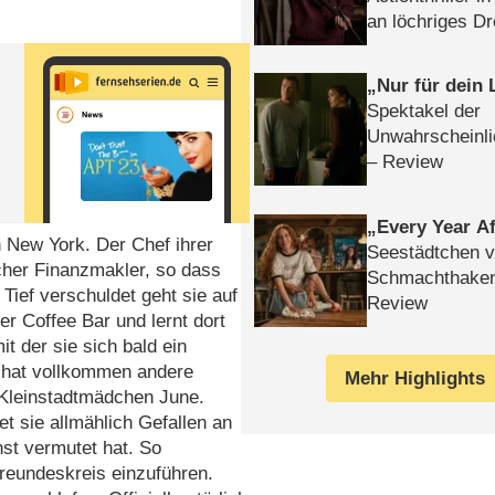
an löchriges D
gekettet – Rev
Nur für dein
Spektakel der
Unwahrscheinli
– Review
Every Year Af
h New York. Der Chef ihrer
Seestädtchen v
cher Finanzmakler, so dass
Schmachthake
Tief verschuldet geht sie auf
Review
er Coffee Bar und lernt dort
 der sie sich bald ein
l hat vollkommen andere
Mehr Highlights
 Kleinstadtmädchen June.
t sie allmählich Gefallen an
hst vermutet hat. So
Freundeskreis einzuführen.