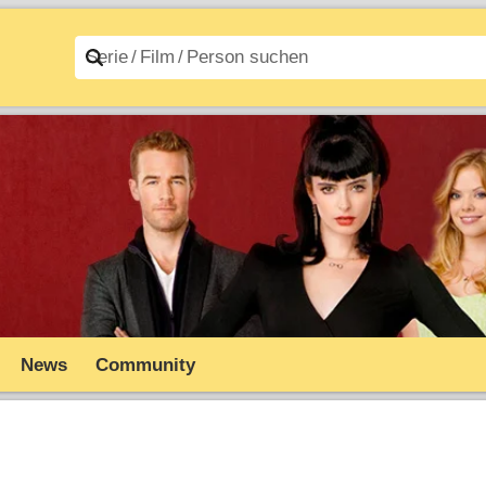
n A–Z
Filme A–Z
News
Community