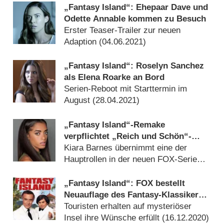
„Fantasy Island“: Ehepaar Dave und
Odette Annable kommen zu Besuch
Erster Teaser-Trailer zur neuen
Adaption (
04.06.2021
)
„Fantasy Island“: Roselyn Sanchez
als Elena Roarke an Bord
Serien-Reboot mit Starttermin im
August (
28.04.2021
)
„Fantasy Island“-Remake
verpflichtet „Reich und Schön“-
Darstellerin
Kiara Barnes übernimmt eine der
Hauptrollen in der neuen FOX-Serie
(
26.04.2021
)
„Fantasy Island“: FOX bestellt
Neuauflage des Fantasy-Klassikers
als Sommerserie
Touristen erhalten auf mysteriöser
Insel ihre Wünsche erfüllt (
16.12.2020
)