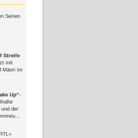
en Serien
 Streife
zt mit
d Māori im
ake Up
-
lhafte
 und der
semineuen
hen
-
 RTL+