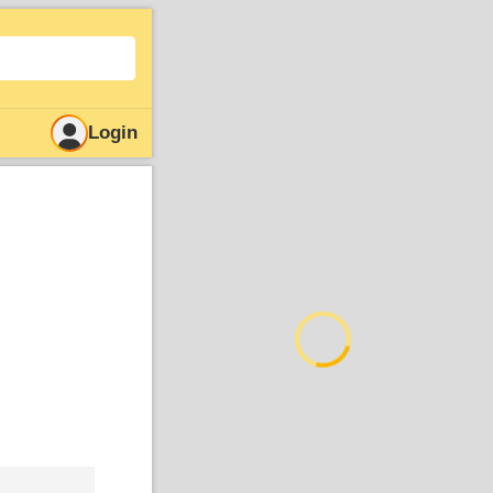
Login