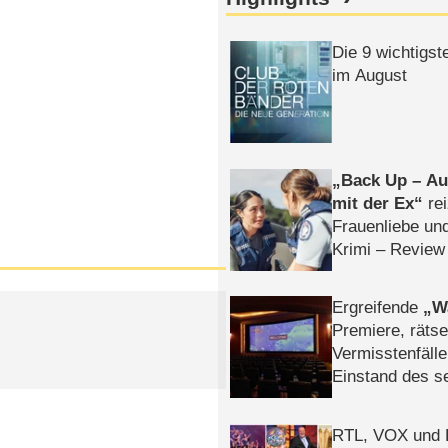
Die 9 wichtigst
im August
Back Up – Auf
mit der Ex
rei
Frauenliebe un
Krimi – Review
Ergreifende
W
Premiere, rätse
Vermisstenfälle
Einstand des 
Tatort: Münc
Duos
RTL, VOX und