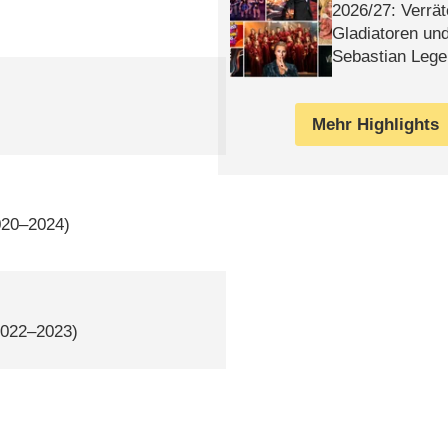
2026/​27: Verrät
Gladiatoren un
Sebastian Lege
Mehr Highlights
020–2024)
2022–2023)