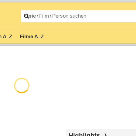
n A–Z
Filme A–Z
Highlights