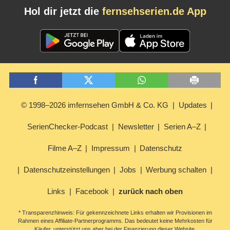
Hol dir jetzt die
fernsehserien.de App
© 1998–2026 imfernsehen GmbH & Co. KG
Updates
SerienChecker-Podcast
Newsletter
Serien A–Z
Filme A–Z
Impressum
Datenschutz
Datenschutzeinstellungen
Jobs
Werbung schalten
Links
Facebook
zurück nach oben
* Transparenzhinweis: Für gekennzeichnete Links erhalten wir Provisionen im
Rahmen eines Affiliate-Partnerprogramms. Das bedeutet keine Mehrkosten für
Käufer, unterstützt uns aber bei der Finanzierung dieser Website.