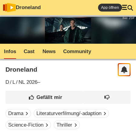
Droneland
App öffnen
Bild: ZDF
Infos
Cast
News
Community
Droneland
D
/
L
/
NL
2026–
Drama
Literaturverfilmung/-adaption
Science-Fiction
Thriller