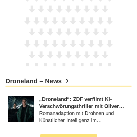
Droneland – News
„Droneland“: ZDF verfilmt KI-
Verschwörungsthriller mit Oliver
Masucci und Sophie Mousel
Romanadaption mit Drohnen und
Künstlicher Intelligenz im
Überwachungsstaat (
04.06.2025
)