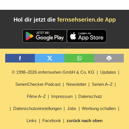
Hol dir jetzt die
fernsehserien.de App
© 1998–2026 imfernsehen GmbH & Co. KG
Updates
SerienChecker-Podcast
Newsletter
Serien A–Z
Filme A–Z
Impressum
Datenschutz
Datenschutzeinstellungen
Jobs
Werbung schalten
Links
Facebook
zurück nach oben