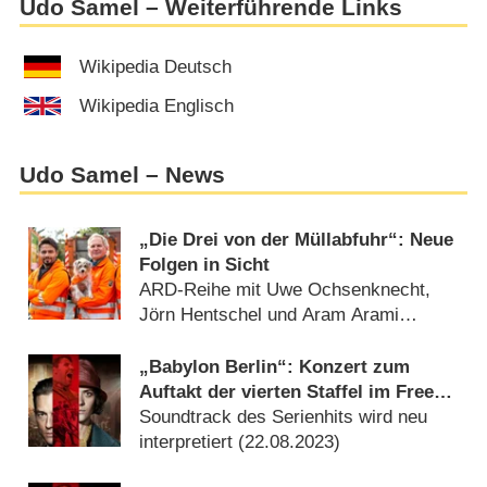
Udo Samel – Weiterführende Links
Wikipedia Deutsch
Wikipedia Englisch
Udo Samel – News
„Die Drei von der Müllabfuhr“: Neue
Folgen in Sicht
ARD-Reihe mit Uwe Ochsenknecht,
Jörn Hentschel und Aram Arami
(
05.09.2023
)
„Babylon Berlin“: Konzert zum
Auftakt der vierten Staffel im Free-
TV
Soundtrack des Serienhits wird neu
interpretiert (
22.08.2023
)