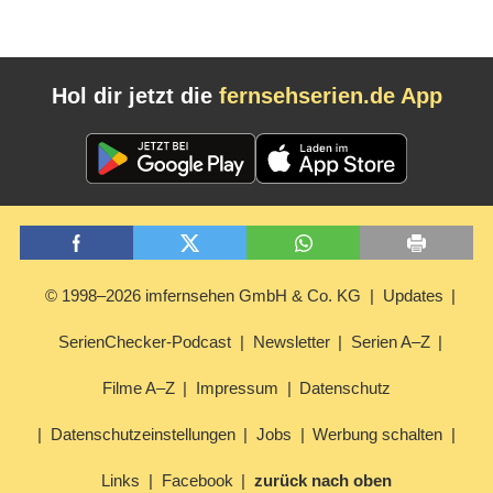
Hol dir jetzt die
fernsehserien.de App
© 1998–2026 imfernsehen GmbH & Co. KG
Updates
SerienChecker-Podcast
Newsletter
Serien A–Z
Filme A–Z
Impressum
Datenschutz
Datenschutzeinstellungen
Jobs
Werbung schalten
Links
Facebook
zurück nach oben