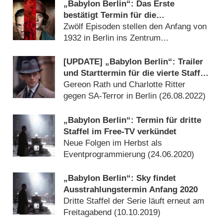
„Babylon Berlin“: Das Erste
bestätigt Termin für die
Ausstrahlung der vierten Staffel
Zwölf Episoden stellen den Anfang von
1932 in Berlin ins Zentrum
(
17.05.2023
)
[UPDATE] „Babylon Berlin“: Trailer
und Starttermin für die vierte Staffel
der deutschen Ausnahmeserie
Gereon Rath und Charlotte Ritter
gegen SA-Terror in Berlin (
26.08.2022
)
„Babylon Berlin“: Termin für dritte
Staffel im Free-TV verkündet
Neue Folgen im Herbst als
Eventprogrammierung (
24.06.2020
)
„Babylon Berlin“: Sky findet
Ausstrahlungstermin Anfang 2020
Dritte Staffel der Serie läuft erneut am
Freitagabend (
10.10.2019
)