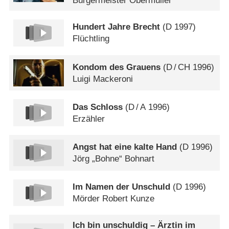
Bürgermeister Obermüller
Hundert Jahre Brecht
(
D
1997)
Flüchtling
Kondom des Grauens
(
D
/
CH
1996)
Luigi Mackeroni
Das Schloss
(
D
/
A
1996)
Erzähler
Angst hat eine kalte Hand
(
D
1996)
Jörg „Bohne“ Bohnart
Im Namen der Unschuld
(
D
1996)
Mörder Robert Kunze
Ich bin unschuldig – Ärztin im