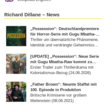
Richard Dillane – News
„Possession“: Deutschlandpremiere
für Horror-Serie mit Gugu Mbatha-
Raw und Jonny Lee Miller
Thriller um übernatürliche Phänomene,
Identität und verdrängte Geheimnisse
(
29.07.2026
)
[UPDATE] „Possession“: Neue Serie
mit Gugu Mbatha-Raw kommt zu
Sky
Erster Trailer zum Thrillerdrama mit
Kolonialismus-Bezug (
24.06.2026
)
„Father Brown“: Neunte Staffel mit
100. Episode in Produktion
Britische Krimiserie vor großem
Meilenstein (
08.06.2021
)