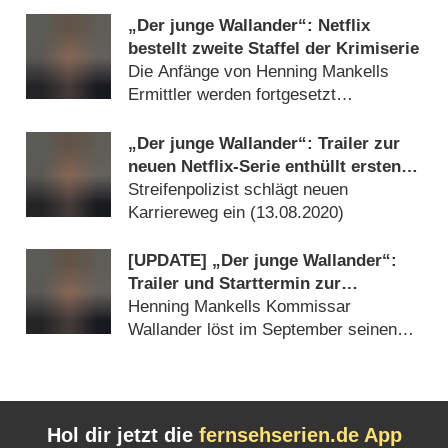
„Der junge Wallander“: Netflix
bestellt zweite Staffel der Krimiserie
Die Anfänge von Henning Mankells
Ermittler werden fortgesetzt
(
07.11.2020
)
„Der junge Wallander“: Trailer zur
neuen Netflix-Serie enthüllt ersten
Fall des Kult-Detektivs
Streifenpolizist schlägt neuen
Karriereweg ein (
13.08.2020
)
[UPDATE] „Der junge Wallander“:
Trailer und Starttermin zur
schwedischen Netflix-Serie
Henning Mankells Kommissar
Wallander löst im September seinen
ersten Fall (
12.08.2020
)
Hol dir jetzt die
fernsehserien.de App