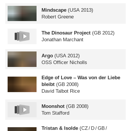
Mindscape
(
USA
2013)
Robert Greene
The Dinosaur Project
(
GB
2012)
Jonathan Marchant
Argo
(
USA
2012)
OSS Officer Nicholls
Edge of Love – Was von der Liebe
bleibt
(
GB
2008)
David Talbot Rice
Moonshot
(
GB
2008)
Tom Stafford
Tristan & Isolde
(
CZ
/
D
/
GB
/