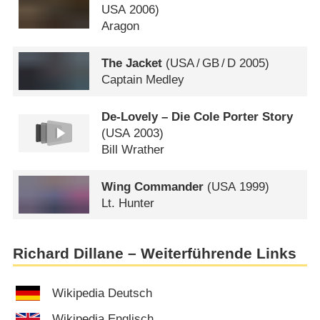
USA
2006)
Aragon
The Jacket
(
USA
/
GB
/
D
2005)
Captain Medley
De-Lovely – Die Cole Porter Story
(
USA
2003)
Bill Wrather
Wing Commander
(
USA
1999)
Lt. Hunter
Richard Dillane – Weiterführende Links
Wikipedia Deutsch
Wikipedia Englisch