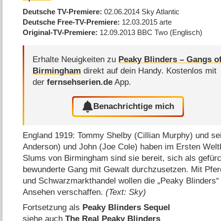
Deutsche TV-Premiere
02.06.2014
Sky Atlantic
Deutsche Free-TV-Premiere
12.03.2015
arte
Original-TV-Premiere
12.09.2013
BBC Two
(Englisch)
Erhalte Neuigkeiten zu
Peaky Blinders – Gangs o
Birmingham
direkt auf dein Handy.
Kostenlos mit
der
fernsehserien.de
App.
Benachrichtige mich
England 1919: Tommy Shelby (Cillian Murphy) und sei
Anderson) und John (Joe Cole) haben im Ersten Weltk
Slums von Birmingham sind sie bereit, sich als gefür
bewunderte Gang mit Gewalt durchzusetzen. Mit Pferd
und Schwarzmarkthandel wollen die „Peaky Blinders“
Ansehen verschaffen.
(Text: Sky)
Fortsetzung als
Peaky Blinders Sequel
siehe auch
The Real Peaky Blinders