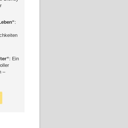
r
 Leben
:
chkeiten
ter
: Ein
oller
n –