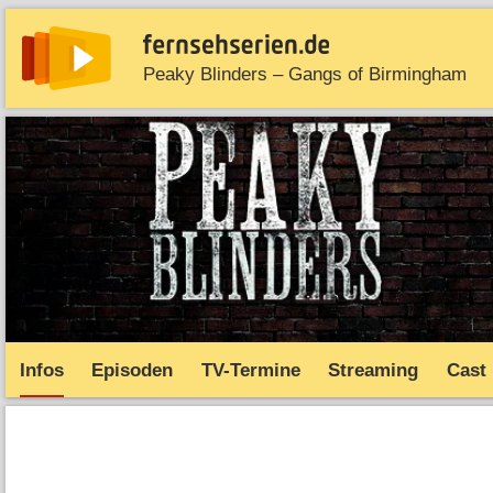
Peaky Blinders – Gangs of Birmingham
News
Entdecken
Streaming
TV-Starts
Serie
Infos
Episoden
TV-Termine
Streaming
Cast