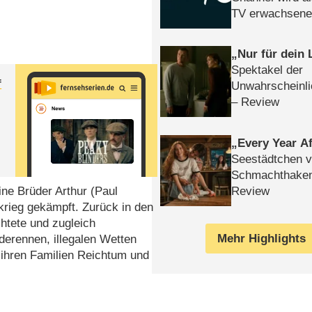
TV erwachsene
Nur für dein
Spektakel der
f
Unwahrscheinli
– Review
Every Year Af
Seestädtchen v
Schmachthake
Review
ne Brüder Arthur (Paul
rieg gekämpft. Zurück in den
chtete und zugleich
Mehr Highlights
erennen, illegalen Wetten
 ihren Familien Reichtum und