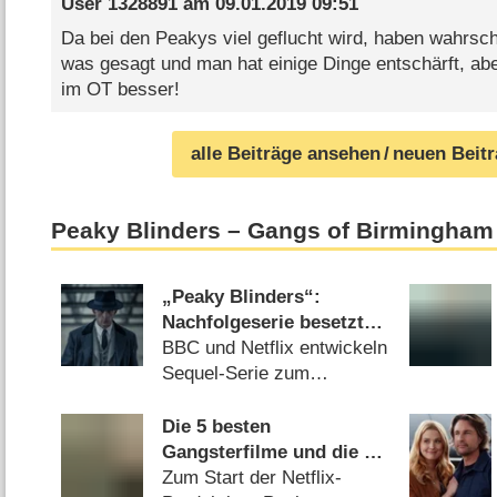
User 1328891
am
09.01.2019 09:51
Da bei den Peakys viel geflucht wird, haben wahrsch
was gesagt und man hat einige Dinge entschärft, abe
im OT besser!
alle Beiträge ansehen
/ neuen Beit
Peaky Blinders – Gangs of Birmingham
„Peaky Blinders“:
Nachfolgeserie besetzt
Duke Shelby erneut um
BBC und Netflix entwickeln
Sequel-Serie zum
Gangsterepos (
08.04.2026
)
Die 5 besten
Gangsterfilme und die 5
besten Gangsterserien
Zum Start der Netflix-