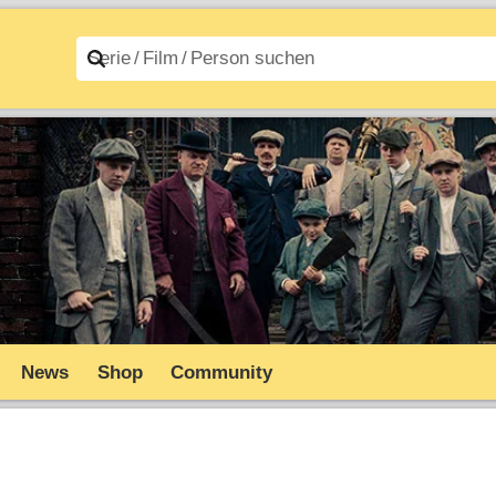
n A–Z
Filme A–Z
News
Shop
Community