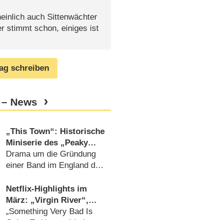
einlich auch Sittenwächter
r stimmt schon, einiges ist
rag schreiben
 – News
„This Town“: Historische
Miniserie des „Peaky
Blinders“-Schöpfers
Drama um die Gründung
feiert überraschend
einer Band im England der
Deutschlandpremiere
1980er-Jahre (
24.03.2026
)
Netflix-Highlights im
März: „Virgin River“,
„One Piece“, „Vladimir“
„Something Very Bad Is