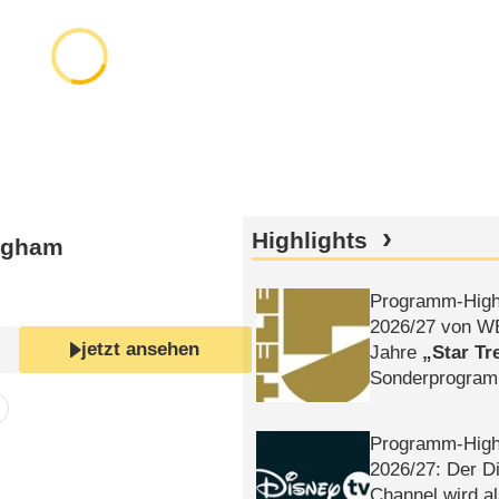
Highlights
ingham
Programm-High
2026/​27 von W
jetzt ansehen
Jahre
Star Tr
Sonderprogra
Die Helgolän
Programm-High
2026/​27: Der D
Channel wird a