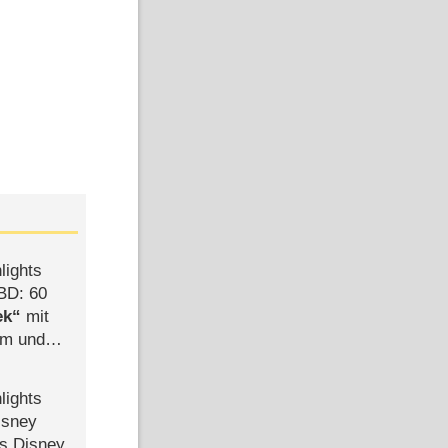
lights
BD: 60
ek
mit
mm und
der
lights
isney
ls Disney