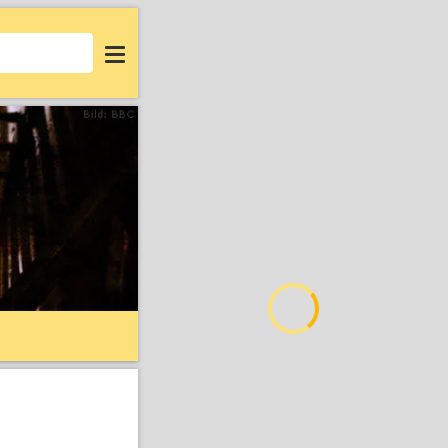
Login