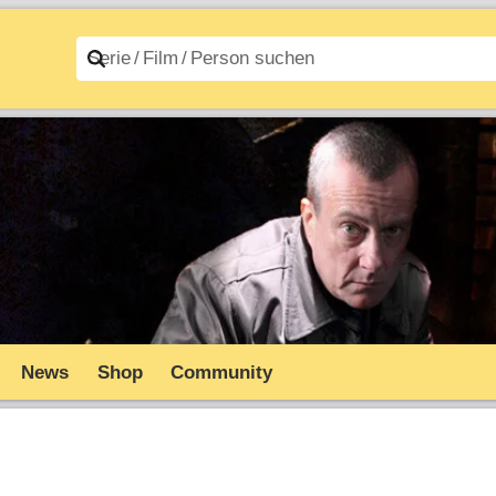
n A–Z
Filme A–Z
News
Shop
Community