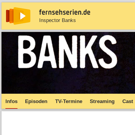
Inspector Banks
News
Entdecken
Streaming
TV-Starts
Serie
Infos
Episoden
TV-Termine
Streaming
Cast