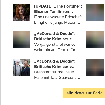
[UPDATE] „The Fortune“:
Eleanor Tomlinson
(„Poldark“) im ersten
Eine unerwartete Erbschaft
Trailer zum britischen
bringt eine junge Mutter in
Psychodrama
gefährliche Bedrängnis
(
21.05.2026
)
„McDonald & Dodds“:
Britische Krimiserie
findet Termin für vierte
Vorgängerstaffel wartet
Staffel
weiterhin auf Termin für
Deutschlandpremiere
(
11.07.2024
)
„McDonald & Dodds“:
Britische Krimiserie
erhält zweite Staffel
Drehstart für drei neue
Fälle mit Tala Gouveia und
Jason Watkins
(
08.11.2020
)
alle News zur Serie