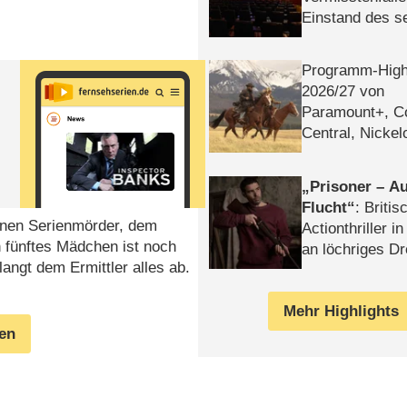
Einstand des 
Tatort: Münc
Duos
Programm-High
2026/​27 von
Paramount+, 
Central, Nicke
WELT
Prisoner – Au
Flucht
: Britis
einen Serienmörder, dem
Actionthriller i
n fünftes Mädchen ist noch
an löchriges D
angt dem Ermittler alles ab.
gekettet – Rev
Mehr Highlights
gen