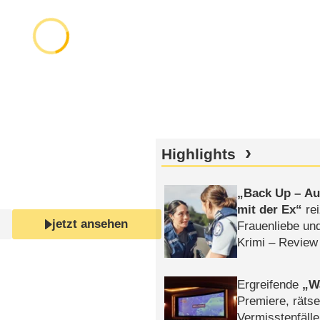
Highlights
Back Up – Auf
mit der Ex
rei
jetzt ansehen
Frauenliebe un
Krimi – Review
Ergreifende
W
Premiere, rätse
Vermisstenfälle