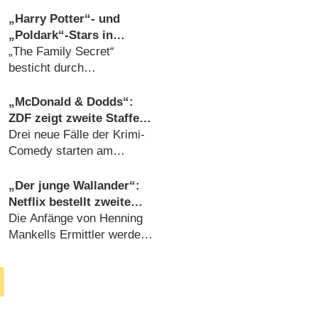
„Harry Potter“- und
„Poldark“-Stars in
britischer Thriller-Serie
„The Family Secret“
um zerstörerische
besticht durch
Familiengeheimnisse
hochkarätiges Casting
(
01.10.2025
)
„McDonald & Dodds“:
ZDF zeigt zweite Staffel
mit den britischen
Drei neue Fälle der Krimi-
Ermittlern
Comedy starten am
Sonntagabend (
14.02.2022
)
„Der junge Wallander“:
Netflix bestellt zweite
Staffel der Krimiserie
Die Anfänge von Henning
Mankells Ermittler werden
fortgesetzt (
07.11.2020
)