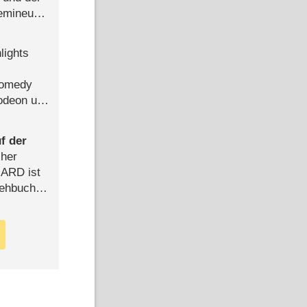
semineuen
hen
-
lights
Comedy
lodeon und
f der
cher
n ARD ist
rehbuch
iew