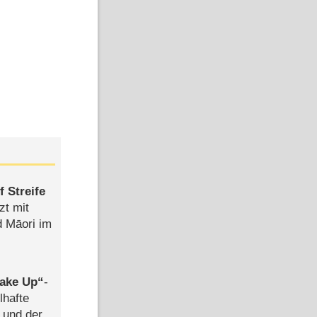
 Streife
zt mit
d Māori im
ake Up
-
lhafte
 und der