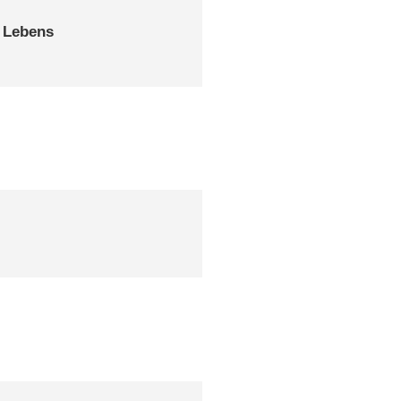
s Lebens
)