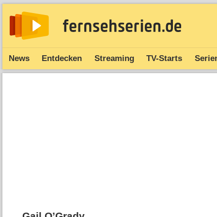
News
Entdecken
Streaming
TV-Starts
Serie
Gail O’Grady