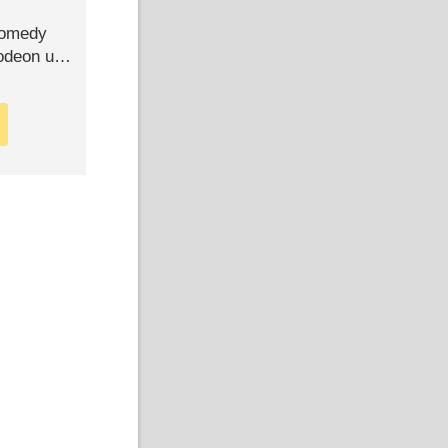
Comedy
lodeon und