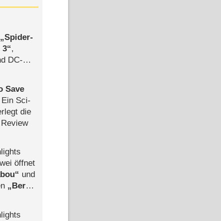
,
Spider-
 3
,
d DC-
ce
to Save
: Ein Sci-
rlegt die
 Review
lights
wei öffnet
abou
und
len
Berlin
-Ableger
lights