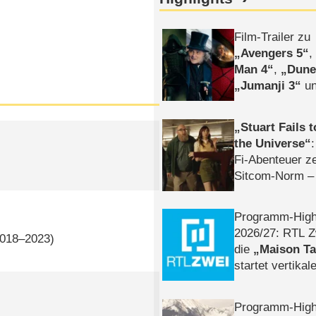
Film-Trailer zu
Avengers 5
Man 4
,
Dune
Jumanji 3
un
Horror
Clayfa
Stuart Fails 
the Universe
Fi-Abenteuer ze
Sitcom-Norm –
Programm-High
2026/​27: RTL Z
2018–2023)
die
Maison T
startet vertika
– Tag & Nacht
Programm-High