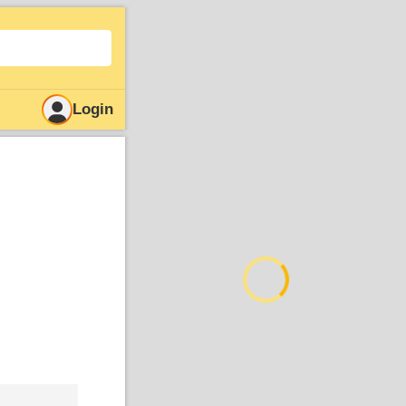
Login