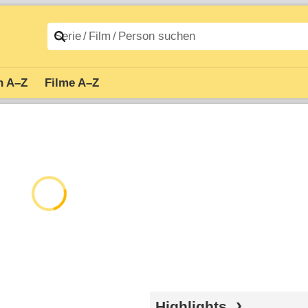
n A–Z
Filme A–Z
Highlights