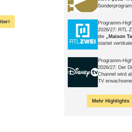
Sonderprogra
Die Helgolän
iter
Programm-High
2026/​27: RTL Z
die
Maison T
startet vertika
– Tag & Nacht
Programm-High
2026/​27: Der D
Channel wird a
TV erwachsene
Mehr Highlights