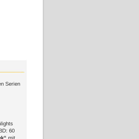
en Serien
lights
BD: 60
ek
mit