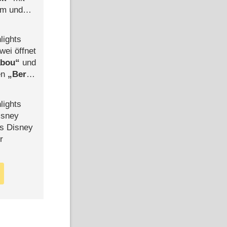
mm und
der
lights
wei öffnet
abou
und
len
Berlin
-Ableger
lights
isney
ls Disney
r