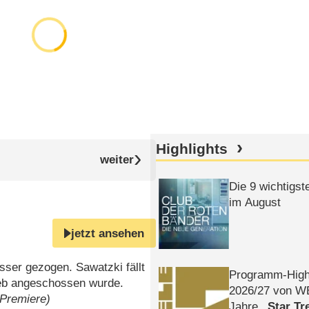
Highlights
Die 9 wichtigst
im August
jetzt ansehen
ser gezogen. Sawatzki fällt
Programm-High
ieb angeschossen wurde.
2026/​27 von W
 Premiere)
Jahre
Star Tr