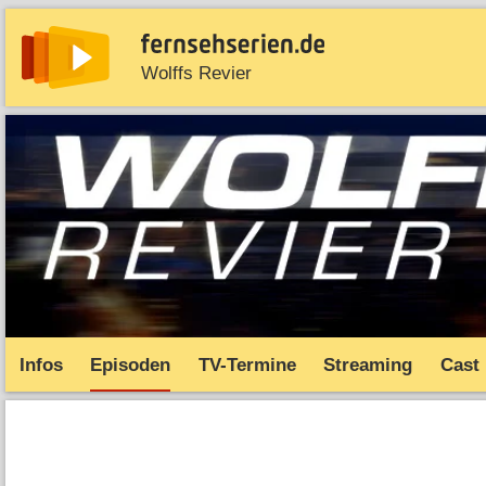
Wolffs Revier
News
Entdecken
Streaming
TV-Starts
Serie
Infos
Episoden
TV-Termine
Streaming
Cast