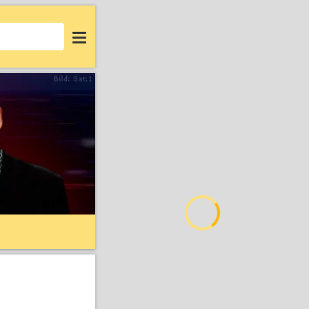
Login