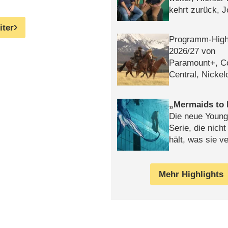
kehrt zurück, 
Klaas machen 
iter
Programm-High
2026/​27 von
Paramount+, 
Central, Nicke
WELT
Mermaids to 
Die neue Young
Serie, die nich
hält, was sie ve
Review
Mehr Highlights