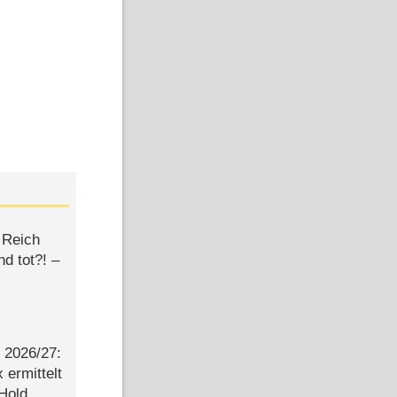
 Reich
d tot?! –
2026/​27:
ermittelt
 Hold