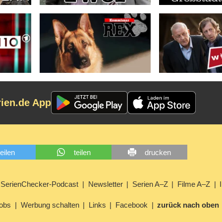
rien.de App
teilen
teilen
drucken
SerienChecker-Podcast
Newsletter
Serien A–Z
Filme A–Z
obs
Werbung schalten
Links
Facebook
zurück nach oben