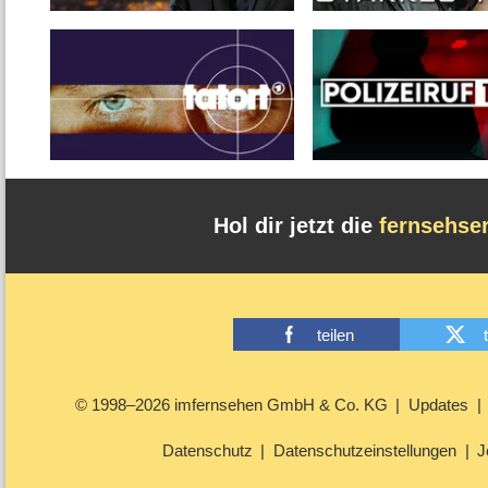
Hol dir jetzt die
fernsehse
teilen
© 1998–2026 imfernsehen GmbH & Co. KG
Updates
Datenschutz
Datenschutzeinstellungen
J