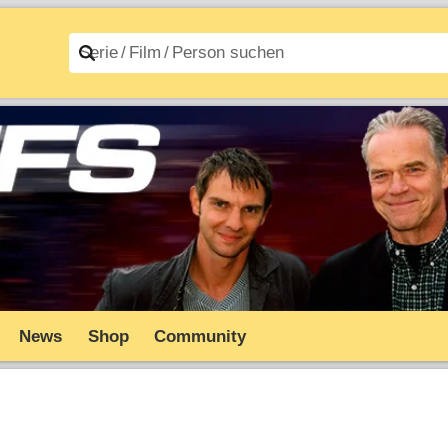
n A–Z
Filme A–Z
News
Shop
Community