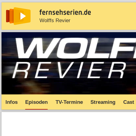
Wolffs Revier
News
Entdecken
Streaming
TV-Starts
Serie
Infos
Episoden
TV-Termine
Streaming
Cast