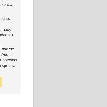
Joko &
Urlaub
lights
Comedy
lodeon und
Lovers
:
-Adult-
t unbedingt
rspricht –