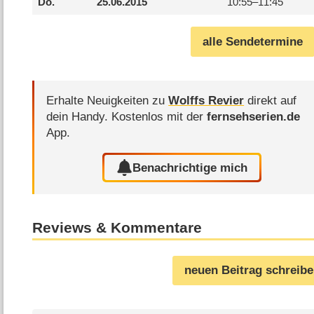
Do.
25.06.2015
10:55–
11:45
alle Sendetermine
Erhalte Neuigkeiten zu
Wolffs Revier
direkt auf
dein Handy.
Kostenlos mit der
fernsehserien.de
App.
Benachrichtige mich
Reviews & Kommentare
neuen Beitrag schreib