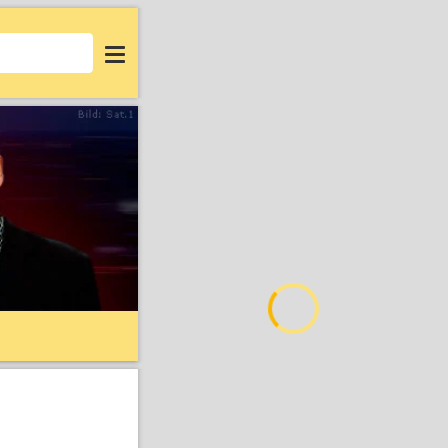
Login