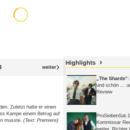
Highlights
3
The Shards
:
und schön … un
Review
n. Zuletzt hatte er einen
dass Kampe einem Betrug auf
ProSiebenSat.1 
en musste.
(Text: Premiere)
Kommissar Rex 
weiter, Richter