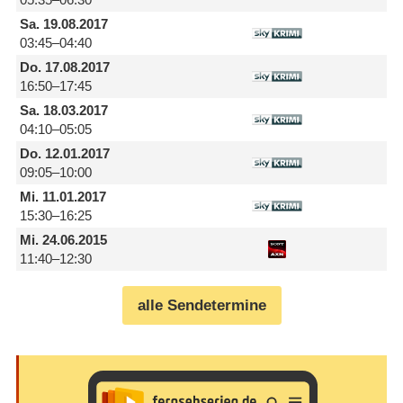
Sa.
19.08.2017
03:45–04:40
Do.
17.08.2017
16:50–17:45
Sa.
18.03.2017
04:10–05:05
Do.
12.01.2017
09:05–10:00
Mi.
11.01.2017
15:30–16:25
Mi.
24.06.2015
11:40–12:30
alle Sendetermine