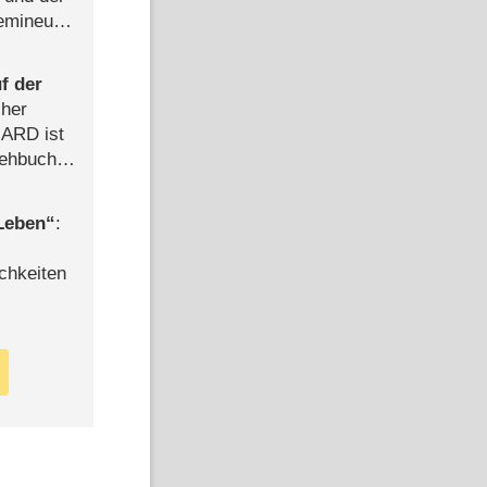
semineuen
hen
-
f der
cher
n ARD ist
rehbuch
iew
 Leben
:
chkeiten