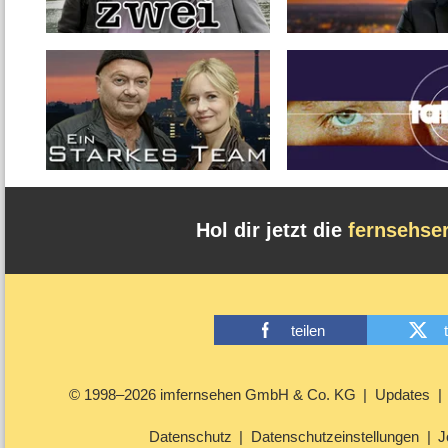
Hol dir jetzt die
fernsehse
teilen
© 1998–2026 imfernsehen GmbH & Co. KG
Updates
Datenschutz
Datenschutzeinstellungen
J