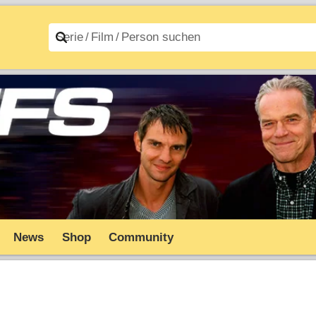
n A–Z
Filme A–Z
News
Shop
Community