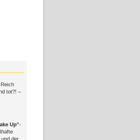
 Reich
d tot?! –
ake Up
-
lhafte
 und der