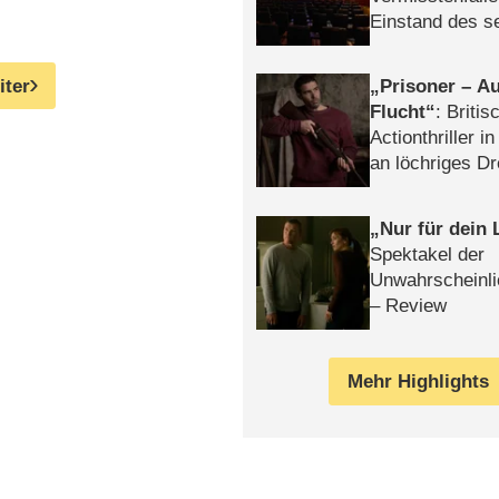
Einstand des 
Tatort: Münc
Duos
iter
Prisoner – Au
Flucht
: Britis
Actionthriller i
an löchriges D
gekettet – Rev
Nur für dein
Spektakel der
Unwahrscheinli
– Review
Mehr Highlights