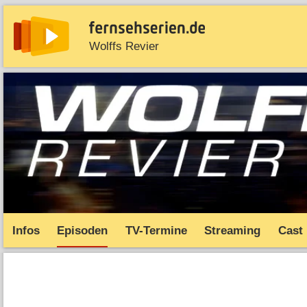
Wolffs Revier
News
Entdecken
Streaming
TV-Starts
Serie
Infos
Episoden
TV-Termine
Streaming
Cast