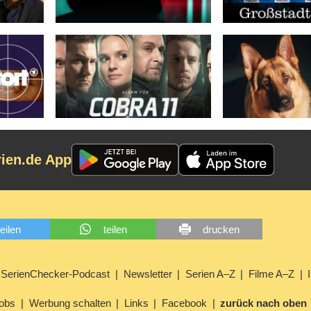
rien.de App
teilen
teilen
drucken
SerienChecker-Podcast
Newsletter
Serien A–Z
Filme A–Z
obs
Werbung schalten
Links
Facebook
zurück nach oben