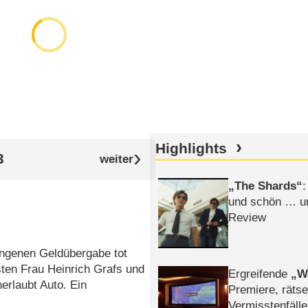
Highlights
3
The Shards
:
und schön … un
Review
ungenen Geldübergabe tot
sten Frau Heinrich Grafs und
Ergreifende
W
erlaubt Auto. Ein
Premiere, rätse
Vermisstenfälle