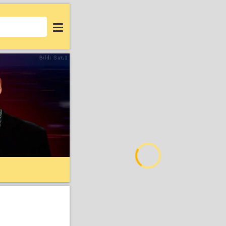
Login