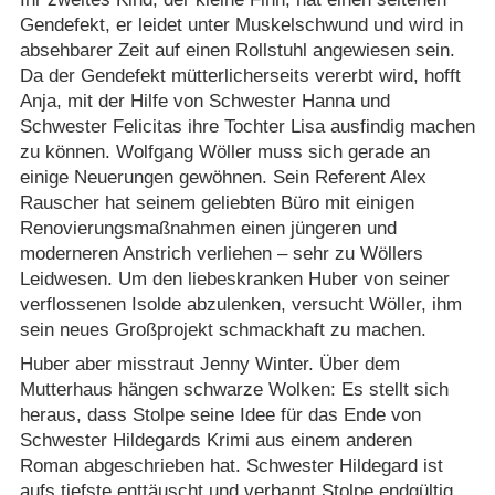
Gendefekt, er leidet unter Muskelschwund und wird in
absehbarer Zeit auf einen Rollstuhl angewiesen sein.
Da der Gendefekt mütterlicherseits vererbt wird, hofft
Anja, mit der Hilfe von Schwester Hanna und
Schwester Felicitas ihre Tochter Lisa ausfindig machen
zu können. Wolfgang Wöller muss sich gerade an
einige Neuerungen gewöhnen. Sein Referent Alex
Rauscher hat seinem geliebten Büro mit einigen
Renovierungsmaßnahmen einen jüngeren und
moderneren Anstrich verliehen – sehr zu Wöllers
Leidwesen. Um den liebeskranken Huber von seiner
verflossenen Isolde abzulenken, versucht Wöller, ihm
sein neues Großprojekt schmackhaft zu machen.
Huber aber misstraut Jenny Winter. Über dem
Mutterhaus hängen schwarze Wolken: Es stellt sich
heraus, dass Stolpe seine Idee für das Ende von
Schwester Hildegards Krimi aus einem anderen
Roman abgeschrieben hat. Schwester Hildegard ist
aufs tiefste enttäuscht und verbannt Stolpe endgültig