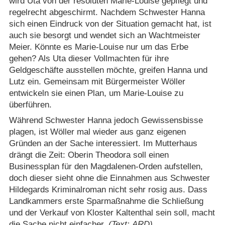
wird Uta von der resoluten Marie-Louise gepflegt und
regelrecht abgeschirmt. Nachdem Schwester Hanna
sich einen Eindruck von der Situation gemacht hat, ist
auch sie besorgt und wendet sich an Wachtmeister
Meier. Könnte es Marie-Louise nur um das Erbe
gehen? Als Uta dieser Vollmachten für ihre
Geldgeschäfte ausstellen möchte, greifen Hanna und
Lutz ein. Gemeinsam mit Bürgermeister Wöller
entwickeln sie einen Plan, um Marie-Louise zu
überführen.
Während Schwester Hanna jedoch Gewissensbisse
plagen, ist Wöller mal wieder aus ganz eigenen
Gründen an der Sache interessiert. Im Mutterhaus
drängt die Zeit: Oberin Theodora soll einen
Businessplan für den Magdalenen-Orden aufstellen,
doch dieser sieht ohne die Einnahmen aus Schwester
Hildegards Kriminalroman nicht sehr rosig aus. Dass
Landkammers erste Sparmaßnahme die Schließung
und der Verkauf von Kloster Kaltenthal sein soll, macht
die Sache nicht einfacher.
(Text: ARD)