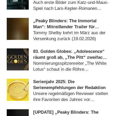
erhält Startdatum
Auch erste Bilder zum Katz-und-Maus-
Spiel nach Lars-Kepler-Romanen
enthüllt (
07.07.2026
)
„Peaky Blinders: The Immortal
Man“: Mitreißender Trailer für
Filmsequel zum Gangsterhit von
Tommy Shelby kehrt im März aus der
Netflix
Versenkung zurück (
19.02.2026
)
83. Golden Globes: „Adolescence“
räumt groß ab, „The Pitt“ zweifach
ausgezeichnet
Nominierungsspitzenreiter „The White
Lotus“ schaut in die Röhre
(
12.01.2026
)
Serienjahr 2025: Die
Serienempfehlungen der Redaktion
Unsere regelmäßigen Reviewer stellen
ihre Favoriten des Jahres vor
(
28.12.2025
)
[UPDATE] „Peaky Blinders: The