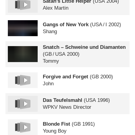
Satan’s Little Helper
(
USA
2004)
Alex Martin
Gangs of New York
(
USA
/
I
2002)
Shang
Snatch – Schweine und Diamanten
(
GB
/
USA
2000)
Tommy
Forgive and Forget
(
GB
2000)
John
Das Teufelsmahl
(
USA
1996)
WPKV News Director
Blonde Fist
(
GB
1991)
Young Boy