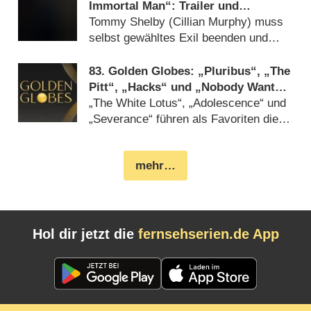
Immortal Man“: Trailer und
Starttermin für Filmsequel zum
Tommy Shelby (Cillian Murphy) muss
Gangsterhit von Netflix
selbst gewähltes Exil beenden und
Entscheidung treffen (
25.12.2025
)
83. Golden Globes: „Pluribus“, „The
Pitt“, „Hacks“ und „Nobody Wants
This“ nominiert
„The White Lotus“, „Adolescence“ und
„Severance“ führen als Favoriten die
Liste an (
08.12.2025
)
mehr…
Hol dir jetzt die
fernsehserien.de App