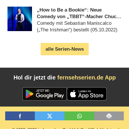
„How to Be a Bookie“: Neue
Comedy von „TBBT“-Macher Chuck
Lorre in Arbeit
Comedy mit Sebastian Maniscalco
(„The Irishman“) bestellt (
05.10.2022
)
alle Serien-News
Hol dir jetzt die
fernsehserien.de App