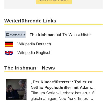
Weiterführende Links
The Irishman
auf TV Wunschliste
Wikipedia Deutsch
Wikipedia Englisch
The Irishman – News
„Der Kinderflüsterer“: Trailer zu
Netflix-Psychothriller mit Adam
Scott („Severence“) und Hollywood-
Film um Serienkillerhatz basiert auf
Star Robert De Niro enthüllt
gleichnamigem New-York-Times-
Bestseller von Alex North (
15.07.2026
)