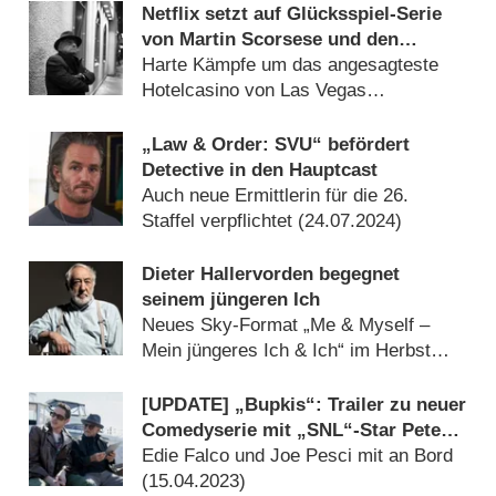
Netflix setzt auf Glücksspiel-Serie
von Martin Scorsese und den
„Billions“-Machern
Harte Kämpfe um das angesagteste
Hotelcasino von Las Vegas
(
04.12.2025
)
„Law & Order: SVU“ befördert
Detective in den Hauptcast
Auch neue Ermittlerin für die 26.
Staffel verpflichtet (
24.07.2024
)
Dieter Hallervorden begegnet
seinem jüngeren Ich
Neues Sky-Format „Me & Myself –
Mein jüngeres Ich & Ich“ im Herbst
(
19.07.2023
)
[UPDATE] „Bupkis“: Trailer zu neuer
Comedyserie mit „SNL“-Star Pete
Davidson
Edie Falco und Joe Pesci mit an Bord
(
15.04.2023
)