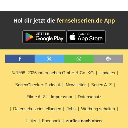
Hol dir jetzt die
fernsehserien.de App
© 1998–2026 imfernsehen GmbH & Co. KG
Updates
SerienChecker-Podcast
Newsletter
Serien A–Z
Filme A–Z
Impressum
Datenschutz
Datenschutzeinstellungen
Jobs
Werbung schalten
Links
Facebook
zurück nach oben