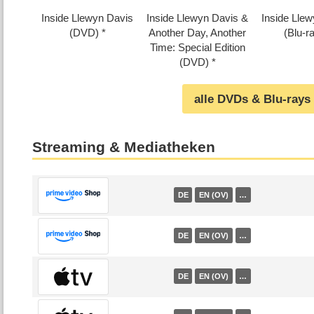
Inside Llewyn Davis
Inside Llewyn Davis &
Inside Lle
(DVD)
Another Day, Another
(Blu-r
Time: Special Edition
(DVD)
alle DVDs & Blu-rays
Streaming & Mediatheken
DE
EN (OV)
…
DE
EN (OV)
…
DE
EN (OV)
…