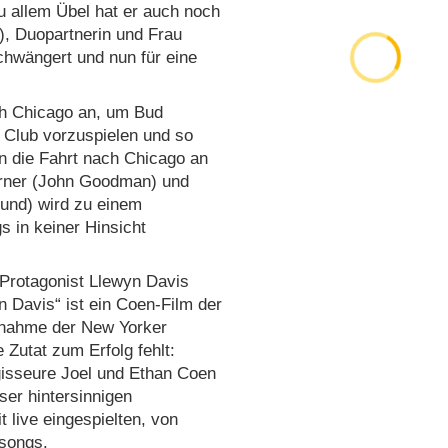
 allem Übel hat er auch noch
), Duopartnerin und Frau
chwängert und nun für eine
ch Chicago an, um Bud
 Club vorzuspielen und so
die Fahrt nach Chicago an
urner (John Goodman) und
lund) wird zu einem
s in keiner Hinsicht
 Protagonist Llewyn Davis
n Davis“ ist ein Coen-Film der
ufnahme der New Yorker
Zutat zum Erfolg fehlt:
egisseure Joel und Ethan Coen
ser hintersinnigen
 live eingespielten, von
ksongs.