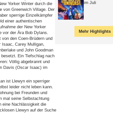
im Juli
New Yorker Winter durch die
e von Greenwich Village. Der
aber sperrige Einzelkämpfer
eld einer authentischen
fnahme der New Yorker
Mehr Highlights
e vor der Ära Bob Dylans.
rt von den Coen-Brüdern und
 Isaac, Carey Mulligan,
imberlake und John Goodman
 besetzt. Ein Tiefschlag nach
en: Völlig abgebrannt und
n Davis (Oscar Isaac) im
n ist Llewyn ein sperriger
elbst leider nicht leben kann.
Wohnung bei Freunden und
n mal seine Selbstachtung
h eine Nachlässigkeit die
ücklosen Llewyn auf der Suche