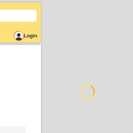
Login