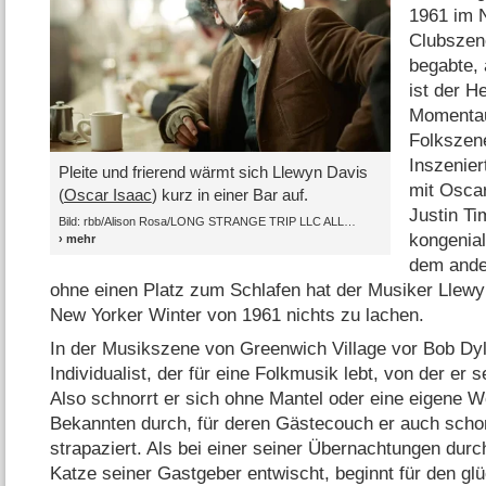
1961 im 
Clubszen
begabte, 
ist der H
Momentau
Folkszen
Inszenie
Pleite und frierend wärmt sich Llewyn Davis
mit Oscar
(
Oscar Isaac
) kurz in einer Bar auf.
Justin T
Bild: rbb/​Alison Rosa/​LONG STRANGE TRIP LLC ALL
kongenial
dem ander
ohne einen Platz zum Schlafen hat der Musiker Llewy
New Yorker Winter von 1961 nichts zu lachen.
In der Musikszene von Greenwich Village vor Bob Dyla
Individualist, der für eine Folkmusik lebt, von der er s
Also schnorrt er sich ohne Mantel oder eine eigene 
Bekannten durch, für deren Gästecouch er auch scho
strapaziert. Als bei einer seiner Übernachtungen durc
Katze seiner Gastgeber entwischt, beginnt für den gl