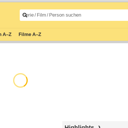
n A–Z
Filme A–Z
Highlights