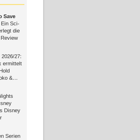
to Save
: Ein Sci-
rlegt die
 Review
2026/​27:
ermittelt
 Hold
Joko &
Urlaub
lights
isney
ls Disney
r
en Serien