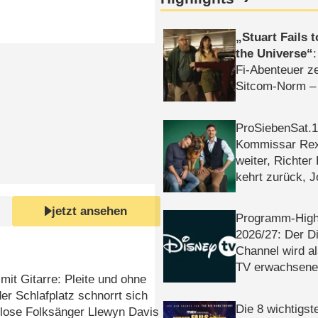
Stuart Fails 
the Universe
Fi-Abenteuer ze
Sitcom-Norm –
ProSiebenSat.1 
Kommissar Rex 
weiter, Richter
kehrt zurück, 
Klaas machen 
jetzt ansehen
Programm-High
2026/​27: Der D
Channel wird a
TV erwachsene
it Gitarre: Pleite und ohne
er Schlafplatz schnorrt sich
Die 8 wichtigst
glose Folksänger Llewyn Davis