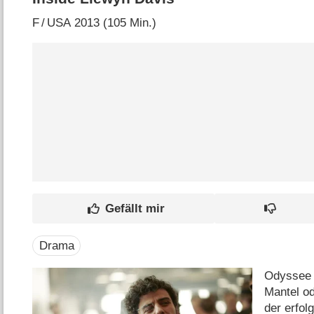
F
/
USA
2013 (105 Min.)
Drama
Odyssee m
Mantel od
der erfol