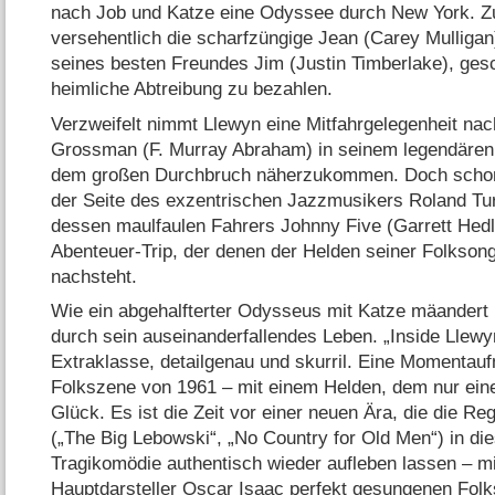
nach Job und Katze eine Odyssee durch New York. Zu
versehentlich die scharfzüngige Jean (Carey Mulligan
seines besten Freundes Jim (Justin Timberlake), ges
heimliche Abtreibung zu bezahlen.
Verzweifelt nimmt Llewyn eine Mitfahrgelegenheit na
Grossman (F. Murray Abraham) in seinem legendären
dem großen Durchbruch näherzukommen. Doch schon 
der Seite des exzentrischen Jazzmusikers Roland T
dessen maulfaulen Fahrers Johnny Five (Garrett Hed
Abenteuer-Trip, der denen der Helden seiner Folksong
nachsteht.
Wie ein abgehalfterter Odysseus mit Katze mäandert
durch sein auseinanderfallendes Leben. „Inside Llewy
Extraklasse, detailgenau und skurril. Eine Momenta
Folkszene von 1961 – mit einem Helden, dem nur eine 
Glück. Es ist die Zeit vor einer neuen Ära, die die R
(„The Big Lebowski“, „No Country for Old Men“) in die
Tragikomödie authentisch wieder aufleben lassen – mit
Hauptdarsteller Oscar Isaac perfekt gesungenen Fol