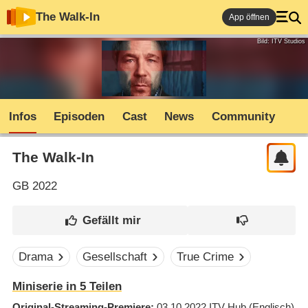
The Walk-In
App öffnen
Bild: ITV Studios
Infos
Episoden
Cast
News
Community
The Walk-In
GB
2022
Drama
Gesellschaft
True Crime
Miniserie in 5 Teilen
Original-Streaming-Premiere
03.10.2022
ITV Hub
(Englisch)