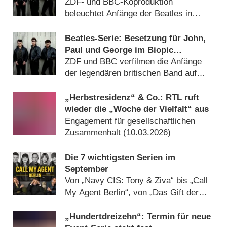
gestoppt
ZDF- und BBC-Koproduktion
beleuchtet Anfänge der Beatles in
Hamburger Clubs (
20.05.2026
)
Beatles-Serie: Besetzung für John,
Paul und George im Biopic
„Hamburg Days“ gefunden
ZDF und BBC verfilmen die Anfänge
der legendären britischen Band auf
dem Hamburger Kiez (
08.05.2026
)
„Herbstresidenz“ & Co.: RTL ruft
wieder die „Woche der Vielfalt“ aus
Engagement für gesellschaftlichen
Zusammenhalt (
10.03.2026
)
Die 7 wichtigsten Serien im
September
Von „Navy CIS: Tony & Ziva“ bis „Call
My Agent Berlin“, von „Das Gift der
Seele“ bis „Miss Austen“ (
31.08.2025
)
„Hundertdreizehn“: Termin für neue