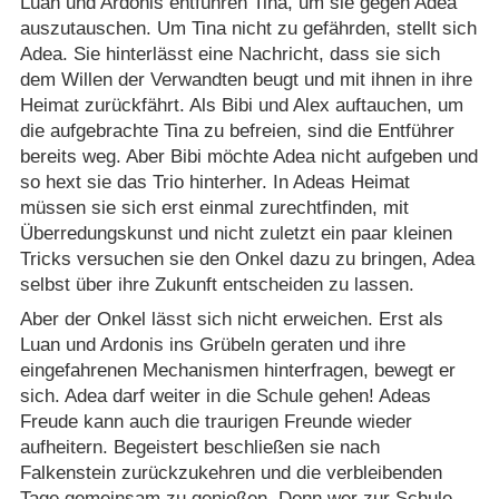
Luan und Ardonis entführen Tina, um sie gegen Adea
auszutauschen. Um Tina nicht zu gefährden, stellt sich
Adea. Sie hinterlässt eine Nachricht, dass sie sich
dem Willen der Verwandten beugt und mit ihnen in ihre
Heimat zurückfährt. Als Bibi und Alex auftauchen, um
die aufgebrachte Tina zu befreien, sind die Entführer
bereits weg. Aber Bibi möchte Adea nicht aufgeben und
so hext sie das Trio hinterher. In Adeas Heimat
müssen sie sich erst einmal zurechtfinden, mit
Überredungskunst und nicht zuletzt ein paar kleinen
Tricks versuchen sie den Onkel dazu zu bringen, Adea
selbst über ihre Zukunft entscheiden zu lassen.
Aber der Onkel lässt sich nicht erweichen. Erst als
Luan und Ardonis ins Grübeln geraten und ihre
eingefahrenen Mechanismen hinterfragen, bewegt er
sich. Adea darf weiter in die Schule gehen! Adeas
Freude kann auch die traurigen Freunde wieder
aufheitern. Begeistert beschließen sie nach
Falkenstein zurückzukehren und die verbleibenden
Tage gemeinsam zu genießen. Denn wer zur Schule