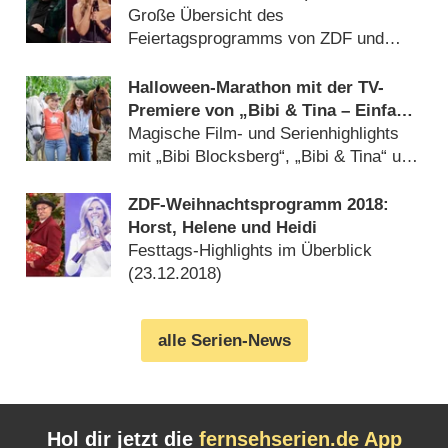
„Hallo Spencer“
Große Übersicht des
Feiertagsprogramms von ZDF und
ZDFneo (
24.12.2024
)
Halloween-Marathon mit der TV-
Premiere von „Bibi & Tina – Einfach
anders“
Magische Film- und Serienhighlights
mit „Bibi Blocksberg“, „Bibi & Tina“ und
Co. (
16.09.2024
)
ZDF-Weihnachtsprogramm 2018:
Horst, Helene und Heidi
Festtags-Highlights im Überblick
(
23.12.2018
)
alle Serien-News
Hol dir jetzt die
fernsehserien.de App