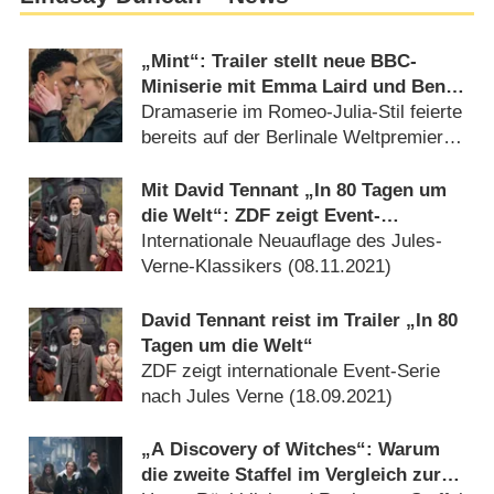
„Mint“: Trailer stellt neue BBC-
Miniserie mit Emma Laird und Ben
Coyle-Larner vor
Dramaserie im Romeo-Julia-Stil feierte
bereits auf der Berlinale Weltpremiere
(
20.04.2026
)
Mit David Tennant „In 80 Tagen um
die Welt“: ZDF zeigt Event-
Mehrteiler vor Weihnachten
Internationale Neuauflage des Jules-
Verne-Klassikers (
08.11.2021
)
David Tennant reist im Trailer „In 80
Tagen um die Welt“
ZDF zeigt internationale Event-Serie
nach Jules Verne (
18.09.2021
)
„A Discovery of Witches“: Warum
die zweite Staffel im Vergleich zur