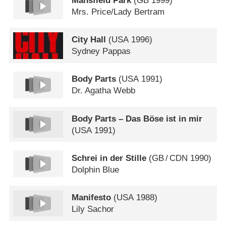
Mansfield Park
(
GB
1999)
Mrs. Price/​Lady Bertram
City Hall
(
USA
1996)
Sydney Pappas
Body Parts
(
USA
1991)
Dr. Agatha Webb
Body Parts – Das Böse ist in mir
(
USA
1991)
Schrei in der Stille
(
GB
/
CDN
1990)
Dolphin Blue
Manifesto
(
USA
1988)
Lily Sachor