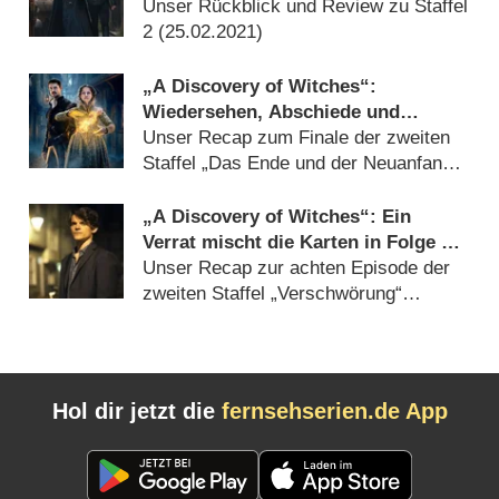
ersten schwächelt – Review
Unser Rückblick und Review zu Staffel
2 (
25.02.2021
)
„A Discovery of Witches“:
Wiedersehen, Abschiede und
Enthüllungen im Staffelfinale –
Unser Recap zum Finale der zweiten
Review
Staffel „Das Ende und der Neuanfang“
(
24.02.2021
)
„A Discovery of Witches“: Ein
Verrat mischt die Karten in Folge 8
neu – Review
Unser Recap zur achten Episode der
zweiten Staffel „Verschwörung“
(
17.02.2021
)
Hol dir jetzt die
fernsehserien.de App