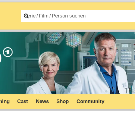
n A–Z
Filme A–Z
ming
Cast
News
Shop
Community