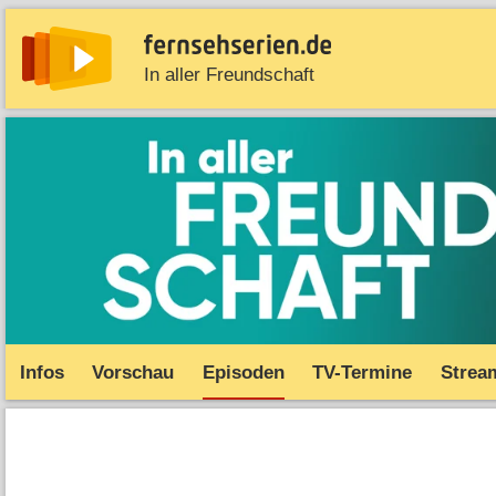
In aller Freundschaft
News
Entdecken
Streaming
TV-Starts
Serie
Infos
Vorschau
Episoden
TV-Termine
Strea