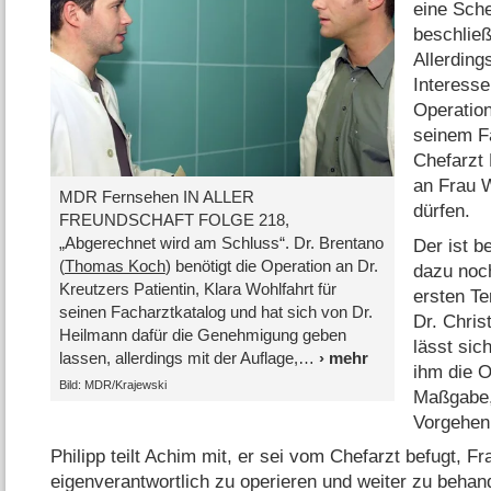
eine Sche
beschließ
Allerding
Interesse
Operation
seinem Fa
Chefarzt 
an Frau 
MDR Fernsehen IN ALLER
dürfen.
FREUNDSCHAFT FOLGE 218,
„Abgerechnet wird am Schluss“. Dr. Brentano
Der ist b
(
Thomas Koch
) benötigt die Operation an Dr.
dazu noch
Kreutzers Patientin, Klara Wohlfahrt für
ersten Te
seinen Facharztkatalog und hat sich von Dr.
Dr. Chris
Heilmann dafür die Genehmigung geben
lässt sic
lassen, allerdings mit der Auflage,
ihm die O
Bild: MDR/Krajewski
Maßgabe,
Vorgehen 
Philipp teilt Achim mit, er sei vom Chefarzt befugt, F
eigenverantwortlich zu operieren und weiter zu behan