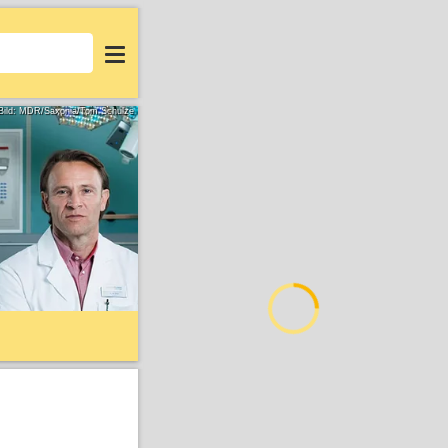
Login
Bild: MDR/Saxonia/Tom Schulze