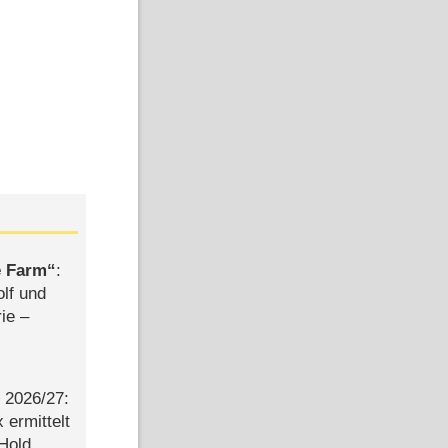
e Farm
:
olf und
rie –
2026/​27:
ermittelt
 Hold