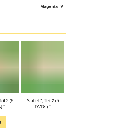
MagentaTV
Teil 2 (5
Staffel 7, Teil 2 (5
)
DVDs)
s