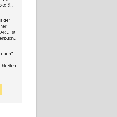
Joko &
Urlaub
f der
cher
n ARD ist
rehbuch
iew
 Leben
:
chkeiten