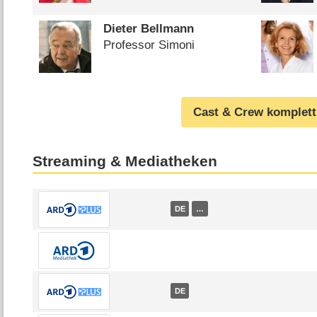
Dieter Bellmann
Professor Simoni
Cast & Crew komplett
Streaming & Mediatheken
DE
…
DE