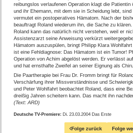
reibungslos verlaufenen Operation klagt die Patientin
und ihr Ehemann, mit dem sie in Scheidung
lebt, sin
vermutet ein postoperatives Hämatom. Nach der bish
beauftragt Roland wiederum ihn, die Sache zu klären.
Roland kann das natürlich nicht verstehen, weil er ni
Assistenzarzt seine Anweisung verkürzt weitergegeb
Hämatom auszuspülen, bringt Philipp Klara Wohlfahrt
ist eine Fehldiagnose: Das Hämatom ist ein Tumor! P
Operation von Achim abgelöst werden. Er verlässt au
und hat ernsthafte Zweifel an seiner Eignung als Chiru
Die Paartherapie bei Frau Dr. Fromm bringt für Rolan
Verschärfung ihrer Missverständnisse und Schwierigk
und Peter Wohlfahrt beobachtet Roland, dass eine B
dreißig Jahren scheitern kann. Das macht ihn nachde
(Text: ARD)
Deutsche TV-Premiere
Di. 23.03.2004
Das Erste
Folge zurück
Folge we