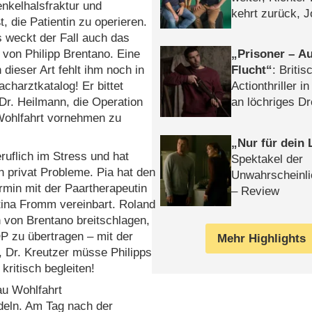
nkelhalsfraktur und
kehrt zurück, 
t, die Patientin zu operieren.
Klaas machen 
s weckt der Fall auch das
Prisoner – Au
 von Philipp Brentano. Eine
Flucht
: Britis
 dieser Art fehlt ihm noch in
Actionthriller i
charztkatalog! Er bittet
an löchriges D
Dr. Heilmann, die Operation
gekettet – Rev
Wohlfahrt vornehmen zu
Nur für dein
eruflich im Stress und hat
Spektakel der
 privat Probleme. Pia hat den
Unwahrscheinli
rmin mit der Paartherapeutin
– Review
tina Fromm vereinbart. Roland
h von Brentano breitschlagen,
P zu übertragen – mit der
Mehr Highlights
 Dr. Kreutzer müsse Philipps
kritisch begleiten!
rau Wohlfahrt
deln. Am Tag nach der