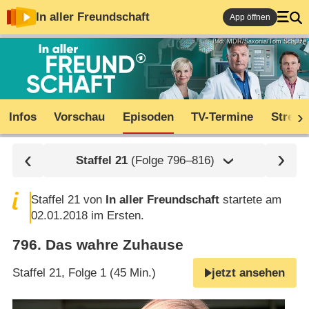
In aller Freundschaft
App öffnen
Bild: MDR/Saxonia/Tom Schulze
Infos
Vorschau
Episoden
TV-Termine
Stream
Staffel
21
(Folge 796⁠–⁠816)
Staffel 21 von
In aller Freundschaft
startete am
02.01.2018 im Ersten.
796
.
Das wahre Zuhause
Staffel 21, Folge 1 (45 Min.)
jetzt ansehen