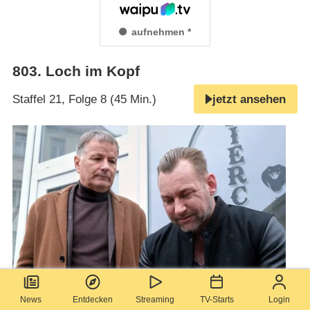
aufnehmen
803
.
Loch im Kopf
Staffel 21, Folge 8 (45 Min.)
jetzt ansehen
Dr. Roland Heilmann (
Thomas Rühmann
, li.) bittet Frank
News
Entdecken
Streaming
TV-Starts
Login
Janek (
Marko Dyrlich
, re.) seinen Entschluss zu