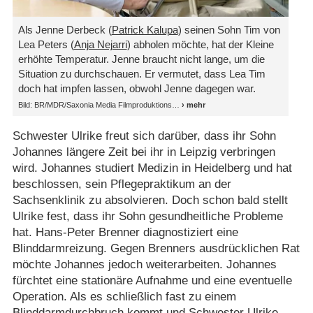
Als Jenne Derbeck (
Patrick Kalupa
) seinen Sohn Tim von
Lea Peters (
Anja Nejarri
) abholen möchte, hat der Kleine
erhöhte Temperatur. Jenne braucht nicht lange, um die
Situation zu durchschauen. Er vermutet, dass Lea Tim
doch hat impfen lassen, obwohl Jenne dagegen war.
Bild: BR/MDR/Saxonia Media Filmproduktions
Schwester Ulrike freut sich darüber, dass ihr Sohn
Johannes längere Zeit bei ihr in Leipzig verbringen
wird. Johannes studiert Medizin in Heidelberg und hat
beschlossen, sein Pflegepraktikum an der
Sachsenklinik zu absolvieren. Doch schon bald stellt
Ulrike fest, dass ihr Sohn gesundheitliche Probleme
hat. Hans-Peter Brenner diagnostiziert eine
Blinddarmreizung. Gegen Brenners ausdrücklichen Rat
möchte Johannes jedoch weiterarbeiten. Johannes
fürchtet eine stationäre Aufnahme und eine eventuelle
Operation. Als es schließlich fast zu einem
Blinddarmdurchbruch kommt und Schwester Ulrike