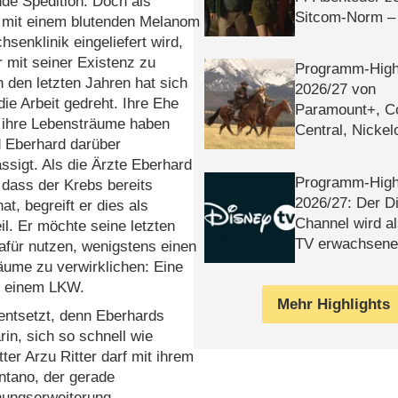
de Spedition. Doch als
Sitcom-Norm –
 mit einem blutenden Melanom
chsenklinik eingeliefert wird,
r mit seiner Existenz zu
Programm-High
n den letzten Jahren hat sich
2026/​27 von
die Arbeit gedreht. Ihre Ehe
Paramount+, 
 ihre Lebensträume haben
Central, Nicke
d Eberhard darüber
WELT
ssigt. Als die Ärzte Eberhard
Programm-High
, dass der Krebs bereits
2026/​27: Der D
at, begreift er dies als
Channel wird a
il. Er möchte seine letzten
TV erwachsene
afür nutzen, wenigstens einen
äume zu verwirklichen: Eine
t einem LKW.
Mehr Highlights
 entsetzt, denn Eberhards
in, sich so schnell wie
er Arzu Ritter darf mit ihrem
entano, der gerade
nungserweiterung