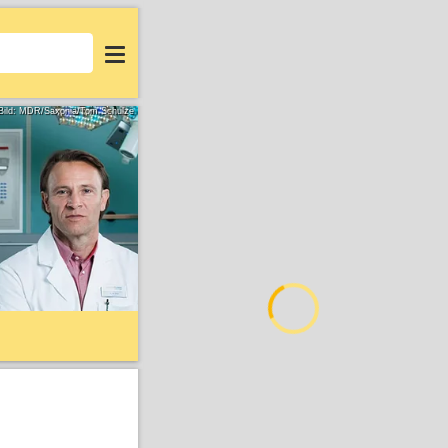
Login
Bild: MDR/Saxonia/Tom Schulze