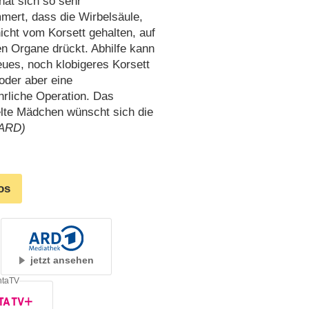
hat sich so sehr
mert, dass die Wirbelsäule,
nicht vom Korsett gehalten, auf
en Organe drückt. Abhilfe kann
eues, noch klobigeres Korsett
oder aber eine
rliche Operation. Das
elte Mädchen wünscht sich die
 ARD)
os
jetzt ansehen
ntaTV