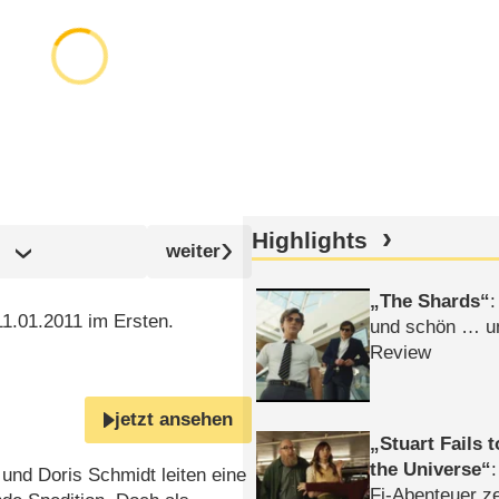
Highlights
)
The Shards
:
1.01.2011 im Ersten.
und schön … un
Review
jetzt ansehen
Stuart Fails 
the Universe
und Doris Schmidt leiten eine
Fi-Abenteuer ze