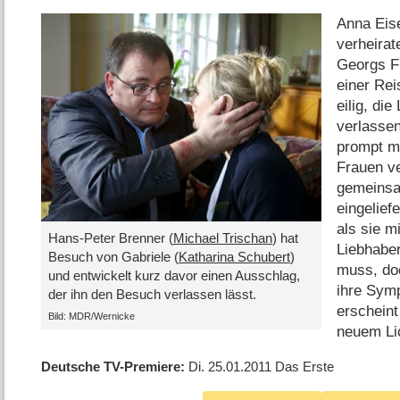
Anna Eise
verheira
Georgs Fr
einer Rei
eilig, d
verlassen
prompt m
Frauen ve
gemeinsa
eingelief
als sie m
Hans-Peter Brenner (
Michael Trischan
) hat
Liebhabe
Besuch von Gabriele (
Katharina Schubert
)
muss, do
und entwickelt kurz davor einen Ausschlag,
ihre Symp
der ihn den Besuch verlassen lässt.
erscheint
Bild: MDR/Wernicke
neuem Li
Deutsche TV-Premiere
Di. 25.01.2011
Das Erste