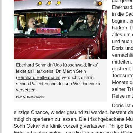
gut gehen
Eberhard
in die Sa
beginnt e
hadern: I
alles um 
und auch
Doris un
vernachlä
mitteilen
Eberhard Schmidt (Udo Kroschwald, links)
gestreut h
leidet an Hautkrebs. Dr. Martin Stein
Todesurte
(
Bernhard Bettermann
) versucht, sich in
Monate d
seinen Patienten und dessen Welt hinein zu
seiner Tr
versetzen.
Reise mi
Bild: MDR/Wernicke
Doris ist
einzige Chance, wieder gesund zu werden, besteht dar
möglich operieren zu lassen. Die frischgebackene Mutt
Sohn Oskar die Klinik vorzeitig verlassen. Philipp Br
Extraschichten einlegt, um die Finanzierung der Woh