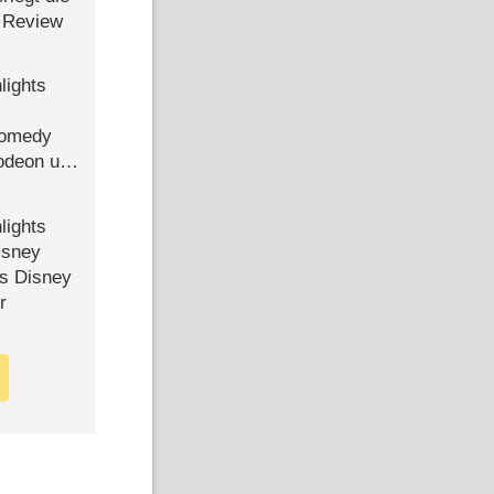
 Review
lights
Comedy
lodeon und
lights
isney
ls Disney
r