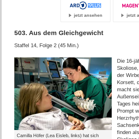
jetzt ansehen
jetzt
503
.
Aus dem Gleichgewicht
Staffel 14, Folge 2 (45 Min.)
Die 16-jä
Skoliose,
der Wirbe
Korsett, 
macht sie
Außenseit
Tages hei
Prompt wi
Herzrhyt
Sachsenkl
finden al
Camilla Höfer (Lea Eisleb, links) hat sich