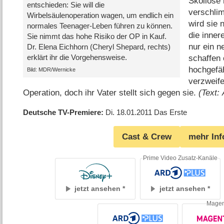
Skoliose 
entschieden: Sie will die
verschlim
Wirbelsäulenoperation wagen, um endlich ein
wird sie 
normales Teenager-Leben führen zu können.
die inner
Sie nimmt das hohe Risiko der OP in Kauf.
nur ein n
Dr. Elena Eichhorn (Cheryl Shepard, rechts)
erklärt ihr die Vorgehensweise.
schaffen 
hochgefäh
Bild: MDR/Wernicke
verzweif
Operation, doch ihr Vater stellt sich gegen sie.
(Text:
Deutsche TV-Premiere
Di. 18.01.2011
Das Erste
Cast & Crew
mehr Inf
Prime Video Zusatz-Kanäle
jetzt ansehen
jetzt ansehen
Mage