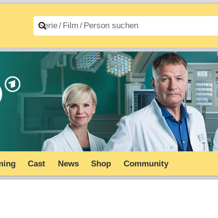
n A–Z
Filme A–Z
ming
Cast
News
Shop
Community