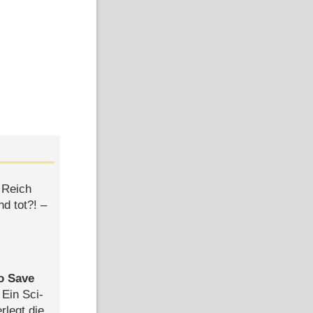
 Reich
d tot?! –
to Save
: Ein Sci-
rlegt die