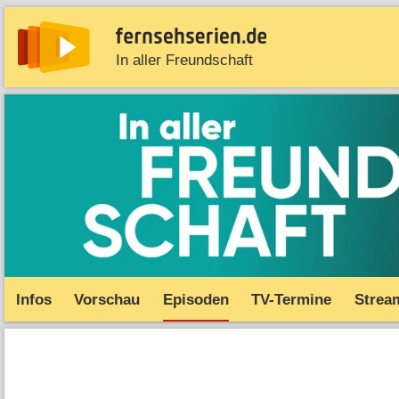
In aller Freundschaft
News
Entdecken
Streaming
TV-Starts
Serie
Infos
Vorschau
Episoden
TV-Termine
Strea