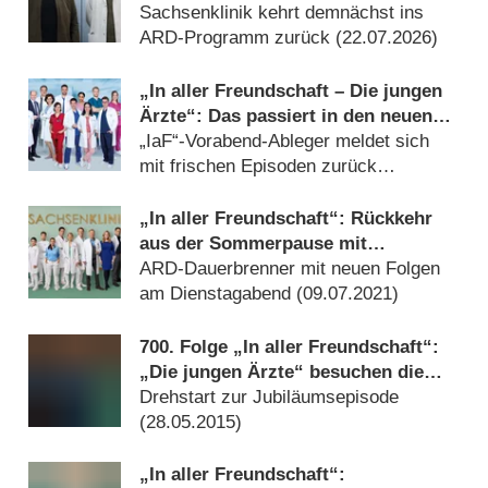
Sommerpause
Sachsenklinik kehrt demnächst ins
ARD-Programm zurück (
22.07.2026
)
„In aller Freundschaft – Die jungen
Ärzte“: Das passiert in den neuen
Folgen
„IaF“-Vorabend-Ableger meldet sich
mit frischen Episoden zurück
(
09.08.2021
)
„In aller Freundschaft“: Rückkehr
aus der Sommerpause mit
Doppelfolge
ARD-Dauerbrenner mit neuen Folgen
am Dienstagabend (
09.07.2021
)
700. Folge „In aller Freundschaft“:
„Die jungen Ärzte“ besuchen die
Sachsenklinik
Drehstart zur Jubiläumsepisode
(
28.05.2015
)
„In aller Freundschaft“: