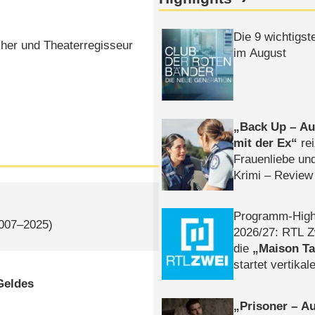
Die 9 wichtigst
cher und Theaterregisseur
im August
Back Up – Auf
mit der Ex
rei
Frauenliebe un
Krimi – Review
Programm-High
2007–2025)
2026/​27: RTL Z
die
Maison T
startet vertika
– Tag & Nacht
Geldes
Prisoner – Au