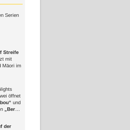
en Serien
 Streife
zt mit
d Māori im
lights
wei öffnet
abou
und
len
Berlin
-Ableger
f der