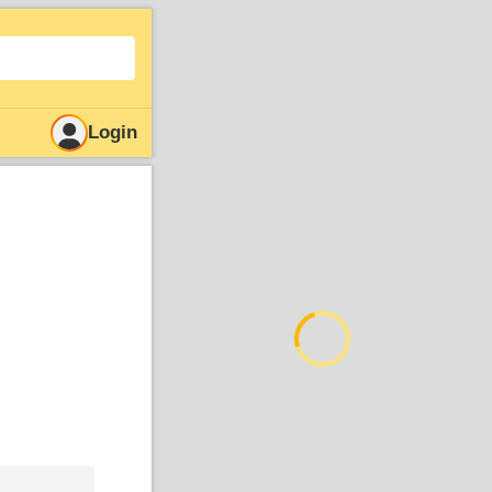
Login