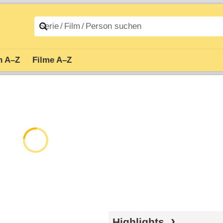
n A–Z
Filme A–Z
Highlights