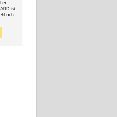
cher
n ARD ist
rehbuch
iew