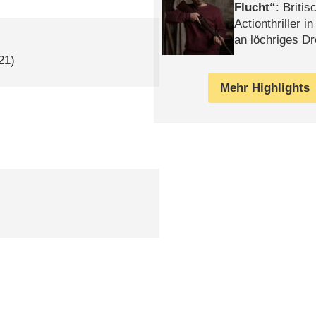
Flucht
: Britis
Actionthriller i
an löchriges D
gekettet – Rev
21)
Mehr Highlights