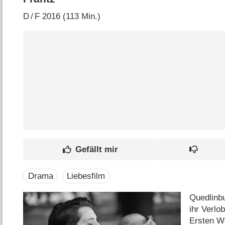
D
/
F
2016 (113 Min.)
Drama
Liebesfilm
Quedlinb
ihr Verlo
Ersten We