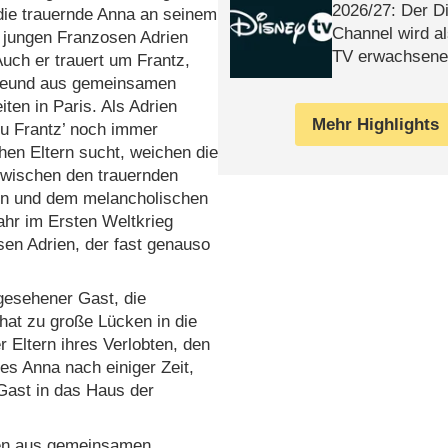
2026/​27: Der D
t die trauernde Anna an seinem
Channel wird a
 jungen Franzosen Adrien
TV erwachsene
uch er trauert um Frantz,
reund aus gemeinsamen
iten in Paris. Als Adrien
Mehr Highlights
zu Frantz’ noch immer
chen Eltern sucht, weichen die
zwischen den trauernden
n und dem melancholischen
ahr im Ersten Weltkrieg
osen Adrien, der fast genauso
gesehener Gast, die
hat zu große Lücken in die
 Eltern ihres Verlobten, den
es Anna nach einiger Zeit,
Gast in das Haus der
enen aus gemeinsamen