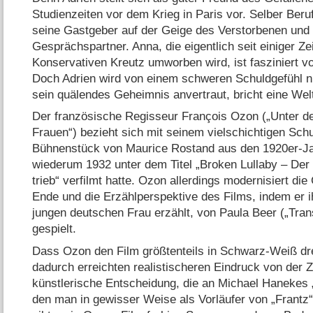
Studienzeiten vor dem Krieg in Paris vor. Selber Beruf
seine Gastgeber auf der Geige des Verstorbenen und i
Gesprächspartner. Anna, die eigentlich seit einiger Ze
Konservativen Kreutz umworben wird, ist fasziniert 
Doch Adrien wird von einem schweren Schuldgefühl ni
sein quälendes Geheimnis anvertraut, bricht eine We
Der französische Regisseur François Ozon („Unter d
Frauen“) bezieht sich mit seinem vielschichtigen Sch
Bühnenstück von Maurice Rostand aus den 1920er-Ja
wiederum 1932 unter dem Titel „Broken Lullaby – De
trieb“ verfilmt hatte. Ozon allerdings modernisiert di
Ende und die Erzählperspektive des Films, indem er 
jungen deutschen Frau erzählt, von Paula Beer („Tran
gespielt.
Dass Ozon den Film größtenteils in Schwarz-Weiß dr
dadurch erreichten realistischeren Eindruck von der Zei
künstlerische Entscheidung, die an Michael Hanekes 
den man in gewisser Weise als Vorläufer von „Frantz