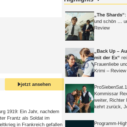
The Shards
:
und schön … un
Review
Back Up – Auf
mit der Ex
rei
Frauenliebe un
Krimi – Review
jetzt ansehen
ProSiebenSat.1 
Kommissar Rex 
weiter, Richter
kehrt zurück, 
urg 1919: Ein Jahr, nachdem
Klaas machen 
bter Frantz als Soldat im
Programm-High
ltkrieg in Frankreich gefallen