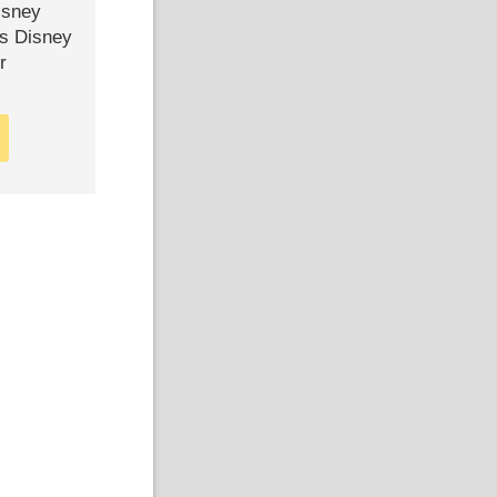
isney
ls Disney
r