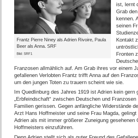
ist, lern
Grab den
kennen. A
seinen F
Studienze
Kontakt 
Frantz Pierre Niney als Adrien Rivoire, Paula
Beer als Anna. SRF
untröstli
Fronten 
Bild: SRF1
Deutsche
Franzosen allmählich auf. Am Grab ihres vor einem J
gefallenen Verlobten Frantz trifft Anna auf den Franz
um den jungen Toten zu trauern scheint wie sie.
Im Quedlinburg des Jahres 1919 ist Adrien kein gern 
„Erbfeindschaft“ zwischen Deutschen und Franzosen 
Familien gerissen. Gegen anfängliche Widerstände der
Arzt Hans Hoffmeister und seine Frau Magda, gelingt 
Adrien als mit immer größerer Zuneigung gesehenen 
Hoffmeisters einzuführen.
Denn Adrien stellt sich als guter Freund des Gefall