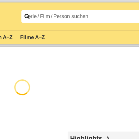
n A–Z
Filme A–Z
Highlights