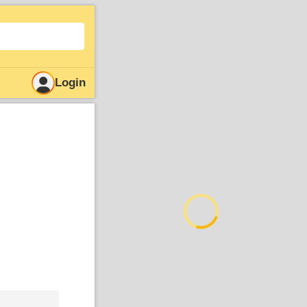
Login