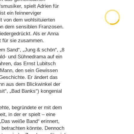
smusiker, spielt Adrien für
st ein feinnerviger
it von dem wohlsituierten
von dem sensiblen Franzosen.
edergedrückt. Als er Anna
lt für sie zusammen.
em Sand“, „Jung & schön“, „8
uld- und Sühnedrama auf ein
hren, das Ernst Lubitsch
r Mann, den sein Gewissen
e Geschichte. Er ändert das
ihn aus dem Blickwinkel der
sit“, „Bad Banks“) kongenial
ehte, begründete er mit dem
t, in der er spielt – eine
„Das weiße Band“ erinnert,
“ betrachten könnte. Dennoch