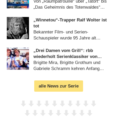
verfügbar
Von „Raumpatrouille“ über „Tatort“ bis
„Das Geheimnis des Totenwaldes“
(
18.10.2022
)
„Winnetou“-Trapper Ralf Wolter ist
tot
Bekannter Film- und Serien-
Schauspieler wurde 95 Jahre alt
(
14.10.2022
)
„Drei Damen vom Grill“: rbb
wiederholt Serienklassiker von
Anfang an
Brigitte Mira, Brigitte Grothum und
Gabriele Schramm kehren Anfang
2022 ins Programm zurück
(
22.12.2021
)
alle News zur Serie