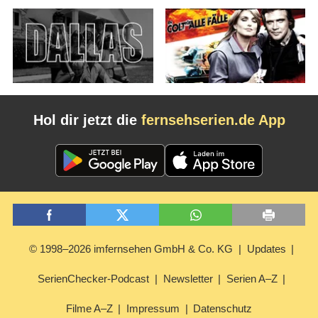
Hol dir jetzt die
fernsehserien.de App
© 1998–2026 imfernsehen GmbH & Co. KG
Updates
SerienChecker-Podcast
Newsletter
Serien A–Z
Filme A–Z
Impressum
Datenschutz