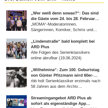
„Wer weiß denn sowas?“: Das sind
die Gäste vom 24. bis 28. Februar
2025
„MOMA“-Moderatorinnen,
Sängerinnen, Komiker, Schiris und
Schauspieler (
22.02.2025
)
„Lindenstraße“ bald komplett bei
ARD Plus
Alle Folgen des Serienklassikers
online abrufbar (
19.06.2024
)
„Wilhelmina“: Zum 100. Geburtstag
von Günter Pfitzmann wird 60er-
Jahre-Miniserie wiederholt
rbb holt Serienklassiker erstmals nach
58 Jahren aus dem Archiv
(
02.03.2024
)
Streamingangebot ARD Plus ab
sofort als eigenständige App