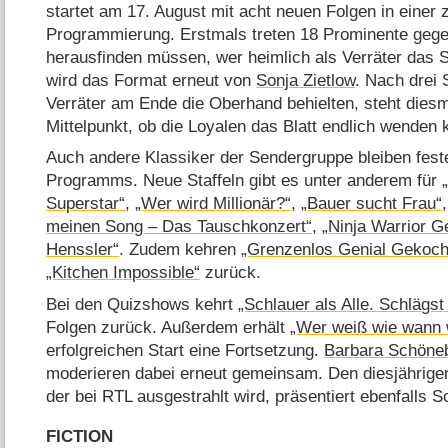
startet am 17. August mit acht neuen Folgen in einer
Programmierung. Erstmals treten 18 Prominente gege
herausfinden müssen, wer heimlich als Verräter das Sp
wird das Format erneut von
Sonja Zietlow
. Nach drei 
Verräter am Ende die Oberhand behielten, steht dies
Mittelpunkt, ob die Loyalen das Blatt endlich wenden
Auch andere Klassiker der Sendergruppe bleiben fest
Programms. Neue Staffeln gibt es unter anderem für
Superstar“
,
„Wer wird Millionär?“
,
„Bauer sucht Frau“
meinen Song – Das Tauschkonzert“
,
„Ninja Warrior 
Henssler“
. Zudem kehren
„Grenzenlos Genial Gekocht
„Kitchen Impossible“
zurück.
Bei den Quizshows kehrt
„Schlauer als Alle. Schlägs
Folgen zurück. Außerdem erhält
„Wer weiß wie wann
erfolgreichen Start eine Fortsetzung.
Barbara Schöne
moderieren dabei erneut gemeinsam. Den diesjährig
der bei RTL ausgestrahlt wird, präsentiert ebenfalls 
FICTION