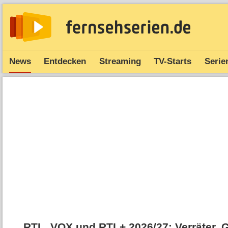
News
Entdecken
Streaming
TV-Starts
Serie
RTL, VOX und RTL+ 2026/​27: Verräter, 