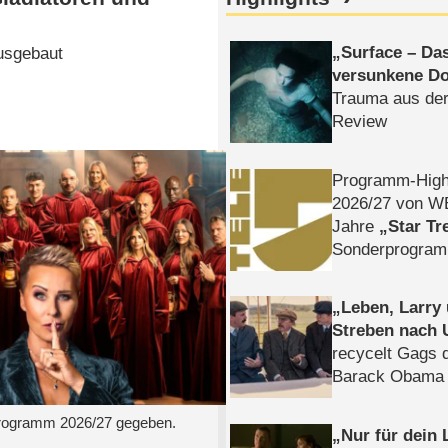
Surface – Da
usgebaut
versunkene Do
Trauma aus der
Review
Programm-High
2026/​27 von W
Jahre
Star Tr
Sonderprogra
Die Helgolän
Leben, Larry
Streben nach 
recycelt Gags 
Barack Obama 
Programm 2026/​27 gegeben.
Nur für dein