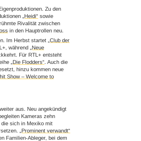
Eigenproduktionen. Zu den
oduktionen
„Heidi“
sowie
rühmte Rivalität zwischen
ross
in den Hauptrollen neu.
n. Im Herbst startet
„Club der
L+, während
„Neue
ckkehrt. Für RTL+ entsteht
reihe
„Die Flodders“
. Auch die
gesetzt, hinzu kommen neue
hit Show – Welcome to
weiter aus. Neu angekündigt
 begleiten Kameras zehn
die sich in Mexiko mit
rsetzen.
„Prominent verwandt“
n Familien-Ableger, bei dem