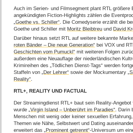
Auch im Serien- und Filmsegment plant RTL größere 
angekündigten Fiction-Highlights zählen die Eventpr
„Goethe vs. Schiller“
. Die Comedyserie erzählt die be
Goethe und Schiller mit
Moritz Bleibtreu
und
David K
Darüber hinaus setzt RTL auf weitere bekannte Marke
roten Bänder – Die neue Generation“
bei VOX und RT
Geschichten vom Pumuckl“
mit weiteren Folgen zurü
außerdem eine Neuauflage der niederländischen Kult
Krimireihen des „Tödlichen Dienst-Tags“ werden fort
Staffeln von
„Der Lehrer“
sowie der Mockumentary
„S
Reality“
.
RTL+, REALITY UND FACTUAL
Der Streamingdienst RTL+ baut sein Reality-Angebot 
wurde
„Virgin Island – Unberührt im Paradies“
. Darin
Menschen mit wenig oder keiner sexuellen Erfahrung, 
Themen wie Nähe, Selbstwert und Dating auseinande
erweitert das
„Prominent getrennt“
-Universum um eine