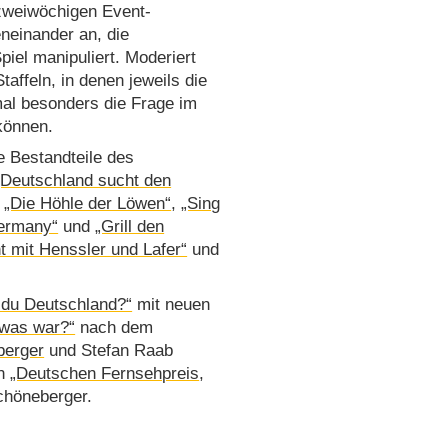
 zweiwöchigen Event-
neinander an, die
iel manipuliert. Moderiert
Staffeln, in denen jeweils die
mal besonders die Frage im
 können.
e Bestandteile des
„Deutschland sucht den
,
„Die Höhle der Löwen“
,
„Sing
Germany“
und
„Grill den
 mit Henssler und Lafer“
und
t du Deutschland?“
mit neuen
 was war?“
nach dem
berger
und Stefan Raab
en
„Deutschen Fernsehpreis
,
Schöneberger.