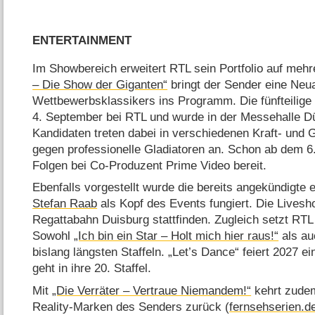
ENTERTAINMENT
Im Showbereich erweitert RTL sein Portfolio auf meh
– Die Show der Giganten“
bringt der Sender eine Neua
Wettbewerbsklassikers ins Programm. Die fünfteilige 
4. September bei RTL und wurde in der Messehalle Dü
Kandidaten treten dabei in verschiedenen Kraft- und 
gegen professionelle Gladiatoren an. Schon ab dem 6.
Folgen bei Co-Produzent Prime Video bereit.
Ebenfalls vorgestellt wurde die bereits angekündigte 
Stefan Raab
als Kopf des Events fungiert. Die Livesh
Regattabahn Duisburg stattfinden. Zugleich setzt RTL
Sowohl
„Ich bin ein Star – Holt mich hier raus!“
als a
bislang längsten Staffeln. „Let’s Dance“ feiert 2027 
geht in ihre 20. Staffel.
Mit
„Die Verräter – Vertraue Niemandem!“
kehrt zudem
Reality-Marken des Senders zurück (
fernsehserien.de