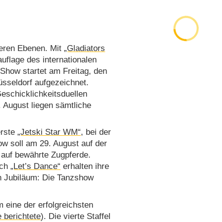
reren Ebenen. Mit
„Gladiators
uflage des internationalen
Show startet am Freitag, den
sseldorf aufgezeichnet.
Geschicklichkeitsduellen
 August liegen sämtliche
erste
„Jetski Star WM“
, bei der
ow soll am 29. August auf der
 auf bewährte Zugpferde.
uch
„Let’s Dance“
erhalten ihre
ein Jubiläum: Die Tanzshow
 eine der erfolgreichsten
 berichtete
). Die vierte Staffel