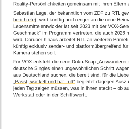
Reality-Persönlichkeiten gemeinsam mit ihren Eltern 
Sebastian Lege
, der bekanntlich vom ZDF zu RTL gewe
berichtete
), wird künftig noch enger an die neue Hei
Lebensmittelentwickler ist seit 2023 mit der VOX-Se
Geschmack“
im Programm vertreten, die auch 2026 m
wird. Darüber hinaus arbeitet RTL an weiteren Prime
künftig exklusiv sender- und plattformübergreifend f
Kamera stehen soll.
Für VOX entsteht die neue Doku-Soap
„Auswanderer 
deutsche Singles einen ungewöhnlichen Schritt wagen
aus Deutschland suchen, die bereit sind, für die Li
„Passt, wackelt und hat Luft“
begleitet dagegen Auszu
jeden Tag zeigen müssen, was in ihnen steckt – ob auf
Werkstatt oder in der Schiffswerft.