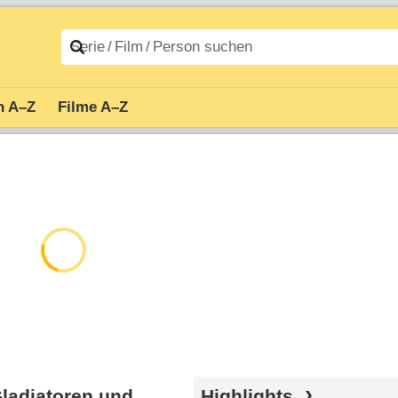
n A–Z
Filme A–Z
Gladiatoren und
Highlights