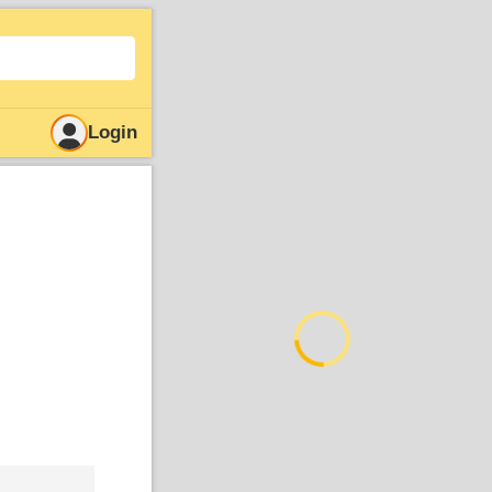
Login