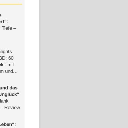
s
rf
:
 Tiefe –
lights
BD: 60
ek
mit
mm und
der
 und das
Unglück
dank
– Review
 Leben
: