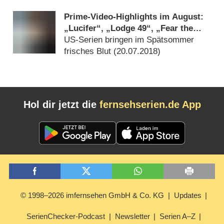
Prime-Video-Highlights im August:
„Lucifer“, „Lodge 49“, „Fear the
Walking Dead“ und „Jack Ryan“
US-Serien bringen im Spätsommer
frisches Blut (
20.07.2018
)
Hol dir jetzt die
fernsehserien.de App
© 1998–2026 imfernsehen GmbH & Co. KG
Updates
SerienChecker-Podcast
Newsletter
Serien A–Z