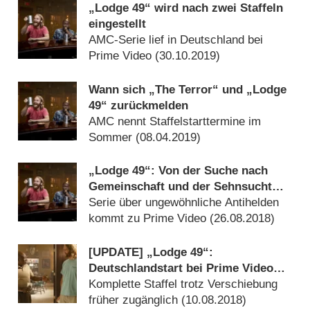
„Lodge 49“ wird nach zwei Staffeln
eingestellt
AMC-Serie lief in Deutschland bei
Prime Video (
30.10.2019
)
Wann sich „The Terror“ und „Lodge
49“ zurückmelden
AMC nennt Staffelstarttermine im
Sommer (
08.04.2019
)
„Lodge 49“: Von der Suche nach
Gemeinschaft und der Sehnsucht
nach Heimat – Review
Serie über ungewöhnliche Antihelden
kommt zu Prime Video (
26.08.2018
)
[UPDATE] „Lodge 49“:
Deutschlandstart bei Prime Video
Ende August
Komplette Staffel trotz Verschiebung
früher zugänglich (
10.08.2018
)